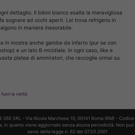
gni dettaglio. Il bikini bianco esalta la meravigliosa
fa sognare ad occhi aperti. Lei trova refrigerio in
salgono in maniera inesorabile.
ette in mostra anche gambe da infarto (pur se con
oshop) e un lato B micidiale. In ogni caso, like e
asta platea di ammiratori, che raccoglie ormai su
fuori la verità
B 365 SRL - Via Nicola Marchese 10, 00141 Roma (RM) - Codice F
a, in quanto viene aggiornato senza alcuna periodicità. Non può 
sensi della legge n. 62 del 07.03.2001