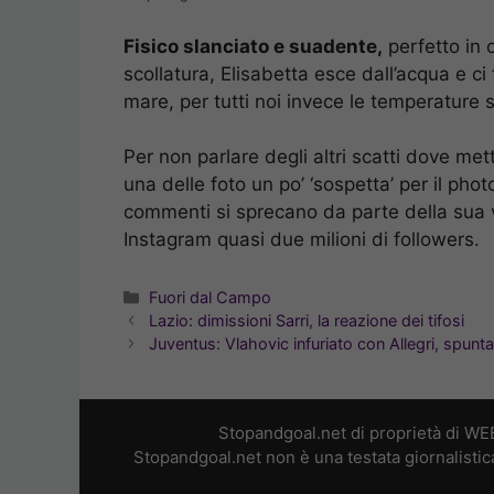
Fisico slanciato e suadente,
perfetto in o
scollatura, Elisabetta esce dall’acqua e ci 
mare, per tutti noi invece le temperature 
Per non parlare degli altri scatti dove m
una delle foto un po’ ‘sospetta’ per il phot
commenti si sprecano da parte della sua v
Instagram quasi due milioni di followers.
Categorie
Fuori dal Campo
Lazio: dimissioni Sarri, la reazione dei tifosi
Juventus: Vlahovic infuriato con Allegri, spunta 
Stopandgoal.net di proprietà di WE
Stopandgoal.net non è una testata giornalistic