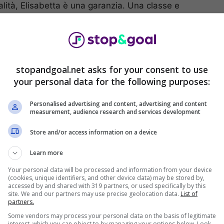
alità, Elisabetta è una garanzia. Una classe e
vocante che lascia sempre il segno in qualsiasi
 in ottima forma e anno dopo anno addirittura da’
 po’ l’asticella, per la gioia dei tantissimi
riuscire a distogliere lo sguardo da lei.
stopandgoal.net asks for your consent to use
your personal data for the following purposes:
re e comunque la silhouette e lo charme di una
 social che sul piccolo schermo, dove è diventata
Personalised advertising and content, advertising and content
ate in assoluto. Alla settima stagione alla
measurement, audience research and services development
egalando serate indimenticabili ai telespettatori con
liamenti clamorosi e sensuali. Per non parlare
Store and/or access information on a device
 sono davvero fuori controllo.
Learn more
merge dall’acqua come una
Your personal data will be processed and information from your device
(cookies, unique identifiers, and other device data) may be stored by,
accessed by and shared with 319 partners, or used specifically by this
rosa e molto altro
site. We and our partners may use precise geolocation data.
List of
partners.
Some vendors may process your personal data on the basis of legitimate
interest, which you can object to by managing your options below. Look