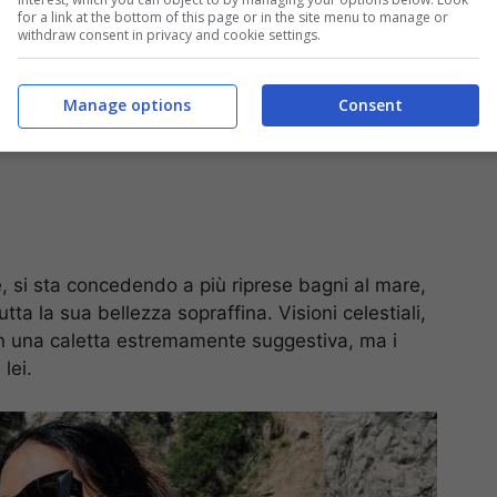
for a link at the bottom of this page or in the site menu to manage or
withdraw consent in privacy and cookie settings.
Manage options
Consent
, si sta concedendo a più riprese bagni al mare,
tta la sua bellezza sopraffina. Visioni celestiali,
in una caletta estremamente suggestiva, ma i
lei.