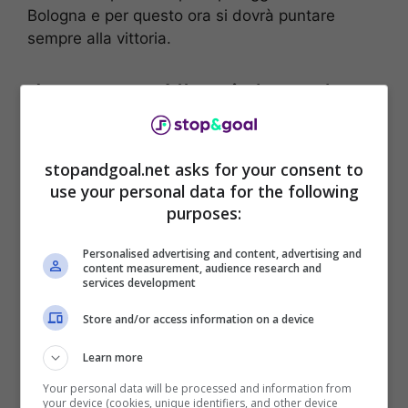
Bologna e per questo ora si dovrà puntare
sempre alla vittoria.
Juventus: Allegri deve dare
risposte e garanzie
stopandgoal.net asks for your consent to
La
Juventus
chiede risposte e garanzie ad
use your personal data for the following
Allegri già contro l’
Empoli
e non si potrà
purposes:
sbagliare o inizieranno i primi mugugni.
Allegri
è stato messo in discussione negli ultimi due
Personalised advertising and content, advertising and
content measurement, audience research and
anni quando non ha ottenuto nessuna vittoria in
services development
nessuna competizione e ha sbagliato molto
Store and/or access information on a device
nelle varie edizioni di Champions ed Europa
League.
Learn more
Your personal data will be processed and information from
Ora la società gli ha dato altro tempo
your device (cookies, unique identifiers, and other device