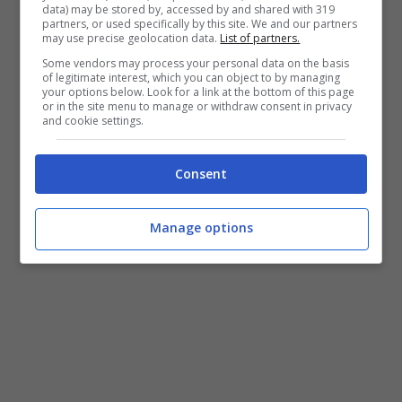
confermandogli la fiducia, ma senza risultati
data) may be stored by, accessed by and shared with 319
partners, or used specifically by this site. We and our partners
sarà difficile ottenere qualcosa di importante
may use precise geolocation data.
List of partners.
come garanzie per
Allegri
sulla panchina della
Some vendors may process your personal data on the basis
Juve
. Ecco perché bisognerà provare a vincere
of legitimate interest, which you can object to by managing
your options below. Look for a link at the bottom of this page
subito nelle prossime settimane.
or in the site menu to manage or withdraw consent in privacy
and cookie settings.
Juve: Allegri in bilico
Consent
Manage options