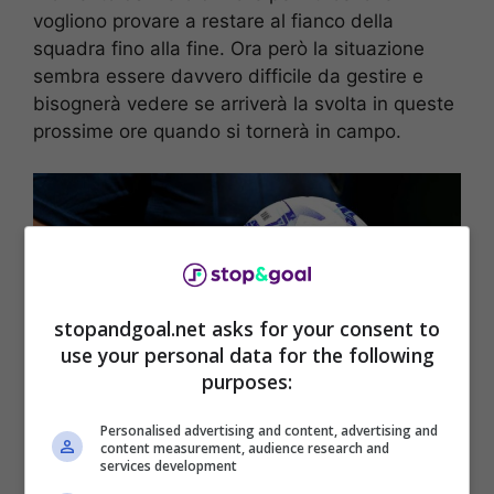
vogliono provare a restare al fianco della
squadra fino alla fine. Ora però la situazione
sembra essere davvero difficile da gestire e
bisognerà vedere se arriverà la svolta in queste
prossime ore quando si tornerà in campo.
stopandgoal.net asks for your consent to
use your personal data for the following
purposes:
Personalised advertising and content, advertising and
content measurement, audience research and
services development
Esonero Schalke 04 (La Presse Foto) – stopandgoal.net