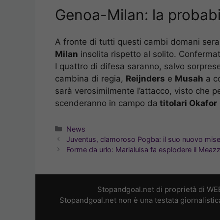
Genoa-Milan: la probabi
A fronte di tutti questi cambi domani s
Milan
insolita rispetto al solito. Confermat
I quattro di difesa saranno, salvo sorpres
cambina di regia,
Reijnders
e
Musah
a co
sarà verosimilmente l’attacco, visto che p
scenderanno in campo da
titolari Okafor
Categorie
News
Juventus, clamoroso Pogba: il suo nuovo mise
Forme da urlo: Marialuisa fa esplodere il Meaz
Stopandgoal.net di proprietà di WE
Stopandgoal.net non è una testata giornalistic