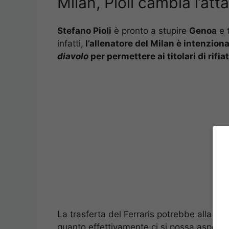
Milan, Pioli cambia l’at
Stefano Pioli
è pronto a stupire
Genoa
e t
infatti,
l’allenatore del Milan è intenzion
diavolo
per permettere ai titolari di rifi
La trasferta del Ferraris potrebbe alla fin
quanto effettivamente ci si possa aspett