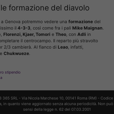
le formazione del diavolo
era a Genova potremmo vedere una
formazione
del
issimo il
4-3-3
, così come fra i pali
Mike Maignan
.
e,
Florenzi, Kjaer, Tomori
e
Theo
, con
Adli
in
mpletare il centrocampo. Il reparto più stravolto
er 2/3 cambierà. Al fianco di
Leao
, infatti,
e
Chukwueze
.
ro stipendio
za
B 365 SRL - Via Nicola Marchese 10, 00141 Roma (RM) - Codice F
a, in quanto viene aggiornato senza alcuna periodicità. Non può 
sensi della legge n. 62 del 07.03.2001