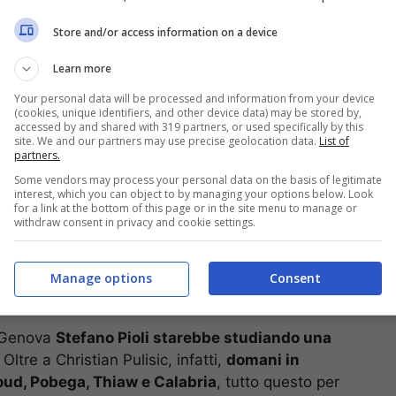
hanno sempre dato ottime risposte, sia in campo
Store and/or access information on a device
Learn more
del Milan starebbe pensando di far partire dalla
Your personal data will be processed and information from your device
l suo posto da titolare Samuel Chukwueze
, che ha
(cookies, unique identifiers, and other device data) may be stored by,
accessed by and shared with 319 partners, or used specifically by this
rrori sotto porta di Dortmund dell’altra sera.
site. We and our partners may use precise geolocation data.
List of
cambio di formazione che Pioli starebbe
partners.
olo
potrebbe addirittura scendere in campo
Some vendors may process your personal data on the basis of legitimate
interest, which you can object to by managing your options below. Look
o alla trasferta di Champions League.
for a link at the bottom of this page or in the site menu to manage or
withdraw consent in privacy and cookie settings.
 Pioli studia una formazione
Manage options
Consent
r Genova
Stefano Pioli starebbe studiando una
. Oltre a Christian Pulisic, infatti,
domani in
ud, Pobega, Thiaw e Calabria
, tutto questo per