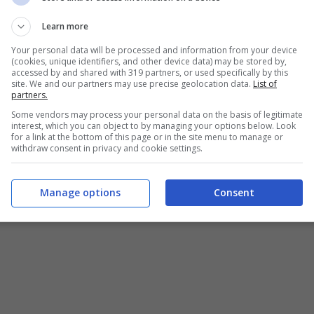
 Premier League
, la
FA Cup
e la
Champions
 conquistato gli ennesimi trofei della sua carriera
Learn more
Your personal data will be processed and information from your device
(cookies, unique identifiers, and other device data) may be stored by,
accessed by and shared with 319 partners, or used specifically by this
scire a vincere trofei in tutti i campionati maggiori
site. We and our partners may use precise geolocation data.
List of
ol
Barcellona
ne
LaLiga
spagnola, col
Bayern
partners.
anchester City
nella
Premier League
. Manca di
Some vendors may process your personal data on the basis of legitimate
interest, which you can object to by managing your options below. Look
proposito un’indiscrezione di non poco conto.
for a link at the bottom of this page or in the site menu to manage or
withdraw consent in privacy and cookie settings.
 a vincere e fare la storia
Manage options
Consent
 A: si pensa già all’addio al