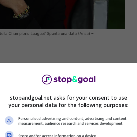
a della Champions League? Spunta una data (Ansa) –
stopandgoal.net asks for your consent to use
your personal data for the following purposes:
Personalised advertising and content, advertising and content
measurement, audience research and services development
al valore stimato di circa 1 miliardo di euro, è
Store and/or access information on a device