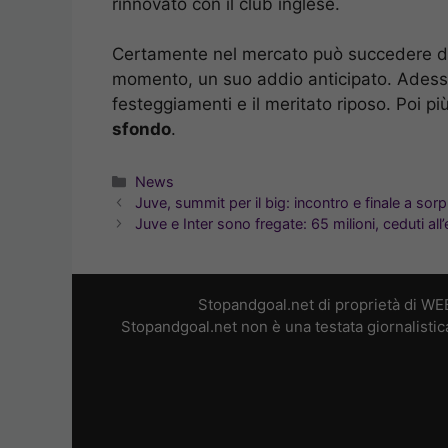
rinnovato con il club inglese.
Certamente nel mercato può succedere di
momento, un suo addio anticipato. Adesso
festeggiamenti e il meritato riposo. Poi più
sfondo
.
Categorie
News
Juve, summit per il big: incontro e finale a sor
Juve e Inter sono fregate: 65 milioni, ceduti all
Stopandgoal.net di proprietà di WE
Stopandgoal.net non è una testata giornalistic