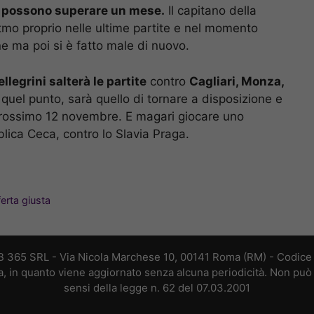
ni possono superare un mese.
Il capitano della
mo proprio nelle ultime partite e nel momento
e ma poi si è fatto male di nuovo.
ellegrini salterà le partite
contro
Cagliari, Monza,
 quel punto, sarà quello di tornare a disposizione e
rossimo 12 novembre. E magari giocare uno
ica Ceca, contro lo Slavia Praga.
ferta giusta
B 365 SRL - Via Nicola Marchese 10, 00141 Roma (RM) - Codice F
a, in quanto viene aggiornato senza alcuna periodicità. Non può 
sensi della legge n. 62 del 07.03.2001