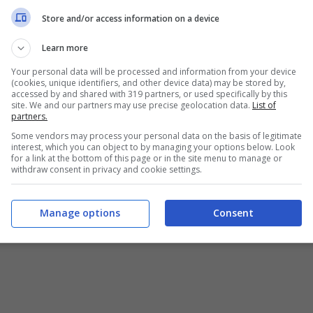
o che giocano anche le coppe europee e perdono
Store and/or access information on a device
osta Nazionali e non riescono né a riposare né a
Learn more
Your personal data will be processed and information from your device
(cookies, unique identifiers, and other device data) may be stored by,
fortunio
che rischia di compromettere
accessed by and shared with 319 partners, or used specifically by this
site. We and our partners may use precise geolocation data.
List of
partners.
Some vendors may process your personal data on the basis of legitimate
i: infortunio serio
interest, which you can object to by managing your options below. Look
for a link at the bottom of this page or in the site menu to manage or
withdraw consent in privacy and cookie settings.
egrini
per
infortunio.
Il capitano giallorosso era
ue partite che hanno visto impegnata la squadra di
Manage options
Consent
vedì sera in Europa League – ha avvertito un