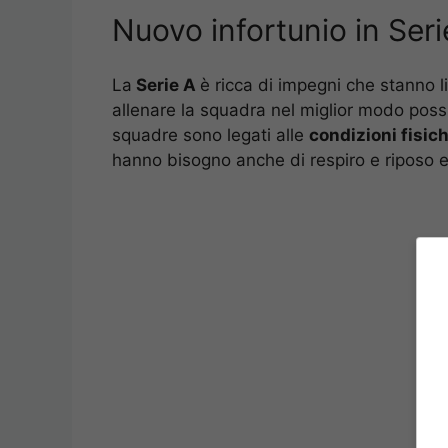
Nuovo infortunio in Seri
La
Serie A
è ricca di impegni che stanno li
allenare la squadra nel miglior modo possi
squadre sono legati alle
condizioni fisic
hanno bisogno anche di respiro e riposo 