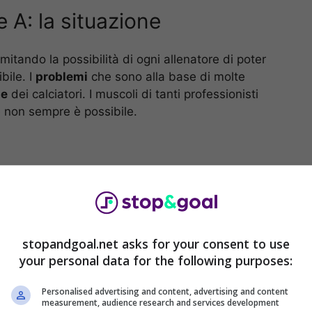
e A: la situazione
mitando la possibilità di ogni allenatore di poter
bile. I
problemi
che sono alla base di molte
he
dei calciatori. I muscoli di tanti professionisti
e non sempre è possibile.
stopandgoal.net asks for your consent to use
your personal data for the following purposes:
Personalised advertising and content, advertising and content
measurement, audience research and services development