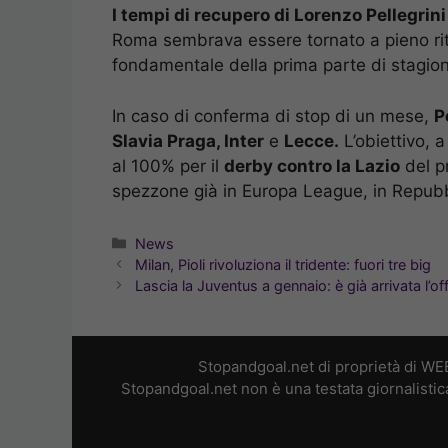
I tempi di recupero di Lorenzo Pellegri
Roma sembrava essere tornato a pieno rit
fondamentale della prima parte di stagion
In caso di conferma di stop di un mese,
P
Slavia Praga, Inter
e
Lecce.
L’obiettivo, a
al 100% per il
derby contro la Lazio
del p
spezzone già in Europa League, in Repubbl
Categorie
News
Milan, Pioli rivoluziona il tridente: fuori tre big
Lascia la Juventus a gennaio: è già arrivata l’of
Stopandgoal.net di proprietà di WE
Stopandgoal.net non è una testata giornalistic