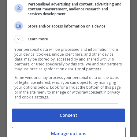
Calciomercato.com negli ultimi giorni si sono
Personalised advertising and content, advertising and
registrati degli interessamenti anche dalla
content measurement, audience research and
services development
Premier League col Bournemouth in prima fila.
Marotta ha fissato il prezzo e spera di chiudere
Store and/or access information on a device
al più presto la cessione e intanto si lavora per il
sostituto.
Learn more
Your personal data will be processed and information from
your device (cookies, unique identifiers, and other device
data) may be stored by, accessed by and shared with 319
partners, or used specifically by this site. We and our partners
may use precise geolocation data.
List of partners.
Some vendors may process your personal data on the basis
of legitimate interest, which you can object to by managing
your options below. Look for a link at the bottom of this page
or in the site menu to manage or withdraw consent in privacy
and cookie settings.
Consent
Manage options
L’Inter vuole Carlos Augusto- Stopandgoal.net – (foto ANSA)