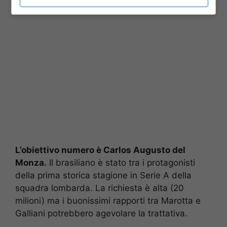
L’obiettivo numero è Carlos Augusto del
Monza.
Il brasiliano è stato tra i protagonisti
della prima storica stagione in Serie A della
squadra lombarda. La richiesta è alta (20
milioni) ma i buonissimi rapporti tra Marotta e
Galliani potrebbero agevolare la trattativa.