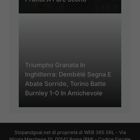
Triumpho Granata In
Inghilterra: Dembélé Segna E
Abate Sorride, Torino Batte
Burnley 1-0 In Amichevole
Stopandgoal.net di proprietà di WEB 365 SRL - Via
Nicola Marchese 10, 00141 Roma (RM) - Codice Fiscale