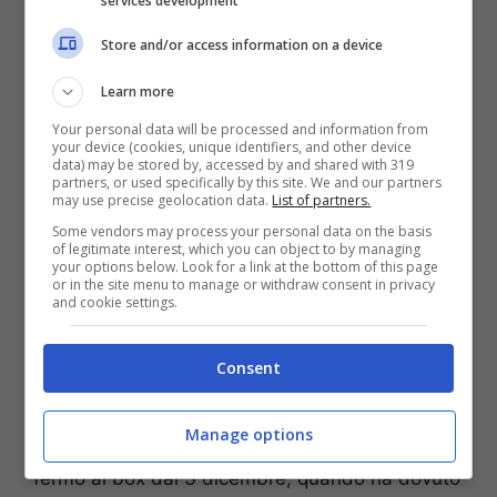
services development
stato intelligente ad accettare l’offerta dell’Inter.
De Vrij ha scelto di accettare il rinnovo
proprio
Store and/or access information on a device
perché sapeva che ci sarebbe stato tanto
spazio per lui”. E poi ha aggiunto: “
Stefan ha
Learn more
ricevuto offerte dalla Saudi Pro League
“. Il
Your personal data will be processed and information from
difensore olandese ha perciò scelto di restare
your device (cookies, unique identifiers, and other device
data) may be stored by, accessed by and shared with 319
all’Inter e in Serie A, convinto dalla possibilità di
partners, or used specifically by this site. We and our partners
poter dare ancora tanto.
may use precise geolocation data.
List of partners.
Some vendors may process your personal data on the basis
of legitimate interest, which you can object to by managing
“Parliamo – ha continuato Pastorello – di
your options below. Look for a link at the bottom of this page
un’offerta molto importante. Soprattutto per la
or in the site menu to manage or withdraw consent in privacy
and cookie settings.
durata, visto che sul tavolo c’era un contratto
quadriennale.
Tuttavia ha voluto restare in
Europa perché sente di poter dare ancora
Consent
tanto
“. L’Inter ora come ora non aspetta altro se
non di riaverlo in campo dopo lo stop per
Manage options
risentimento muscolare che lo sta tenendo
fermo ai box dal 3 dicembre, quando ha dovuto