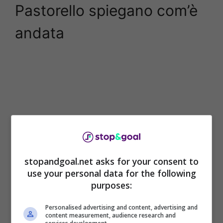
Pastorello spiegano com’è
andata
stopandgoal.net asks for your consent to
use your personal data for the following
purposes:
Federico Pastorello, agente di
Stefan De Vrij
,
ha quindi parlato ai microfoni di
Personalised advertising and content, advertising and
‘Tuttomercatoweb’ e ha dichiarato: “Stefan è
content measurement, audience research and