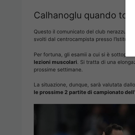
Calhanoglu quando torna
Questo il comunicato del club nerazzurro, 
svolti dal centrocampista presso l’Istitut
Per fortuna, gli esamii a cui si è sottopos
lezioni muscolari
. Si tratta di una elong
prossime settimane.
La situazione, dunque, sarà valutata dall
le prossime 2 partite di campionato dell