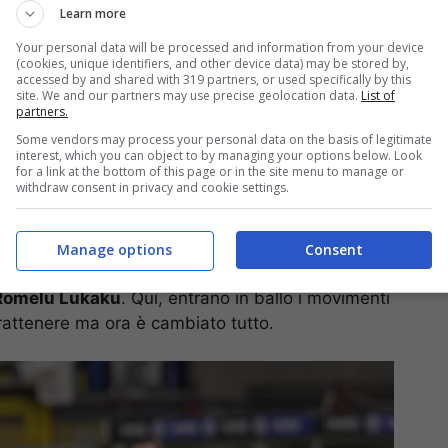
Learn more
Your personal data will be processed and information from your device
(cookies, unique identifiers, and other device data) may be stored by,
accessed by and shared with 319 partners, or used specifically by this
site. We and our partners may use precise geolocation data.
List of
partners.
Some vendors may process your personal data on the basis of legitimate
ccordo economico soddisfacente con l’Inter e quindi
interest, which you can object to by managing your options below. Look
del 2023. Ecco perché la priorità viene data alla
for a link at the bottom of this page or in the site menu to manage or
withdraw consent in privacy and cookie settings.
rebbe restare così a meno di voler trovare una
Manage options
Consent
su qualcun altro. E forse, ecco la buona notizia, si
omelu Lukaku
. Qui, entrano in ballo i movimenti
attenere ma ora è cambiato tutto.