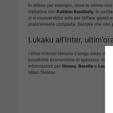
In difesa per esempio, dove le ultime voci
trattativa con
Kalidou Koulibaly
, in uscit
ci si muoverebbe solo per l’affare giusto e 
praticamente completa. Sempre che non 
Lukaku all’Inter, ultim’o
I tifosi interisti temono il lungo corso del
possibilità economiche di spessore. Infatti
informazioni per
Onana
,
Barella
e
Lautar
Milan Škriniar.