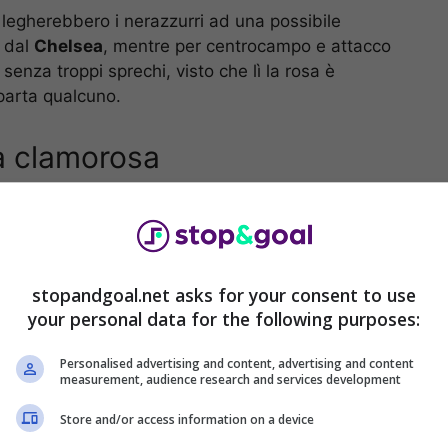
 legherebbero i nerazzurri ad una possibile
a dal
Chelsea
, mentre per centrocampo e attacco
senza troppi sprechi, visto che lì la rosa è
parta qualcuno.
ra clamorosa
 mercato e il risvegliarsi di squadre estere con
, è da lì che si pensa possano arrivare richieste di
o Martinez
. Discorso diverso invece da fare per
stopandgoal.net asks for your consent to use
your personal data for the following purposes:
Personalised advertising and content, advertising and content
measurement, audience research and services development
Store and/or access information on a device