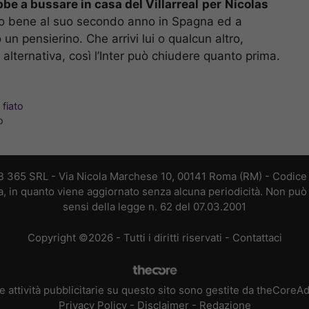
be a bussare in casa del Villarreal
per
Nicolas
tto bene al suo secondo anno in Spagna ed a
n pensierino. Che arrivi lui o qualcun altro,
 alternativa, così l’Inter può chiudere quanto prima.
 fiato
o
B 365 SRL - Via Nicola Marchese 10, 00141 Roma (RM) - Codice F
a, in quanto viene aggiornato senza alcuna periodicità. Non può 
sensi della legge n. 62 del 07.03.2001
Copyright ©2026 - Tutti i diritti riservati -
Contattaci
e attività pubblicitarie su questo sito sono gestite da theCoreA
Privacy Policy
-
Disclaimer
-
Redazione