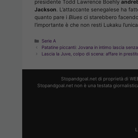
presidente Todd Lawrence Boehly
andreb
Jackson
. L’attaccante senegalese ha fa
quanto pare i
Blues
ci starebbero facendo u
l’importante è che non resti Lukaku l’unica
Categorie
Serie A
Patatine piccanti: Jovana in intimo lascia senza
Lascia la Juve, colpo di scena: affare in prestit
Stopandgoal.net di proprietà di WE
Stopandgoal.net non è una testata giornalistic
L