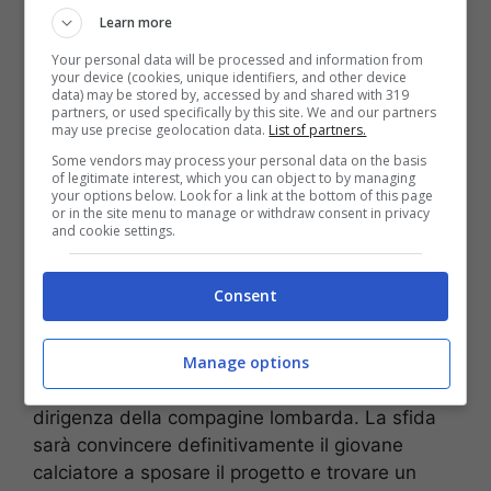
Learn more
Your personal data will be processed and information from
your device (cookies, unique identifiers, and other device
data) may be stored by, accessed by and shared with 319
partners, or used specifically by this site. We and our partners
may use precise geolocation data.
List of partners.
Inter, piace Folarin Balogun dell’Arsenal: i dettagli (Ansa) –
Some vendors may process your personal data on the basis
stopandgoal.net
of legitimate interest, which you can object to by managing
your options below. Look for a link at the bottom of this page
or in the site menu to manage or withdraw consent in privacy
Il profilo di Folarin
Balogun
sembra
and cookie settings.
corrispondere alle ambizioni dell’Inter, che
desidera un
attaccante futuribile
e
Consent
promettente
per rafforzare la propria rosa.
L’Inter è pronta ad affrontare il mercato alla
ricerca di un nuovo attaccante ed il classe 2001
Manage options
rappresenta un’opzione allettante per la
dirigenza della compagine lombarda. La sfida
sarà convincere definitivamente il giovane
calciatore a sposare il progetto e trovare un