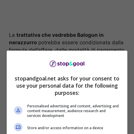
La
trattativa che vedrebbe Balogun in
nerazzurro
potrebbe essere condizionata dalla
formula dell’affare, dalle modalità di pagamento
e dalla percentuale sulla futura rivendita. L’
Inter
dovrà lavorare a stretto contatto con gli
intermediari e convincere il ragazzo a scegliere
stopandgoal.net asks for your consent to
il progetto nerazzurro tra le altre opzioni a sua
use your personal data for the following
disposizione.
purposes:
Personalised advertising and content, advertising and
content measurement, audience research and
services development
Store and/or access information on a device