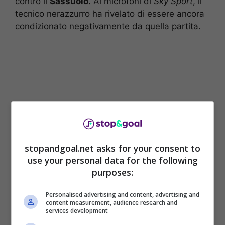
contro il
Sassuolo.
Ai microfoni di
Sky Sport
, il
tecnico nerazzurro ha rivelato di essere ancora
condizionato negativamente da quella partita.
stopandgoal.net asks for your consent to
use your personal data for the following
purposes:
“Non ho preso bene la sconfitta con il Sassuolo,
ne abbiamo parlato con i ragazzi. Abbiamo
Personalised advertising and content, advertising and
content measurement, audience research and
fatto 60 minuti buoni, poi abbiamo concesso l’1-
services development
1 e c’è stata la prodezza di Berardi. Abbiamo