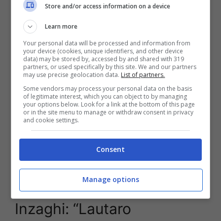
parlato soprattutto dell’ultima mezz’ora,
Store and/or access information on a device
avevamo fatto un’ora buona contro una squadra
Learn more
in forma e invece siamo stati poco lucidi negli
ultimi trenta minuti, non giocando a calcio come
Your personal data will be processed and information from
your device (cookies, unique identifiers, and other device
sappiamo fare”.
data) may be stored by, accessed by and shared with 319
partners, or used specifically by this site. We and our partners
may use precise geolocation data.
List of partners.
Influenza Champions sul campionato?
“
Il
Some vendors may process your personal data on the basis
percorso Champions mentalmente ci ha dato
of legitimate interest, which you can object to by managing
tanto. Dal 13 luglio i ragazzi lavorano molto
your options below. Look for a link at the bottom of this page
or in the site menu to manage or withdraw consent in privacy
bene, ormai è tanto che siamo insieme e
and cookie settings.
bisogna continuare così. Si gioca tanto, ho
bisogno dell’apporto di tutti. Ora in un giorno e
Consent
mezzo capita di dover preparare una sfida
importante come quella che abbiamo adesso
col Benfica
“.
Manage options
Inzaghi: “Lautaro