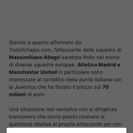
Stando a quanto affermato da
Todofichajes.com
, l’attaccante della squadra di
Massimiliano Allegri
sarebbe finito nel mirino
di diverse squadre europee.
Atletico Madrid e
Manchester United
in particolare sono
interessate al cartellino della punta italiana con
la Juventus che ha fissato il prezzo sui
70
milioni
di euro.
Una situazione non semplice con la dirigenza
bianconera che dovrà presto risolvere la
questione relativa al proprio attaccante per non
arrivare ad un anno dalla fine del contratto