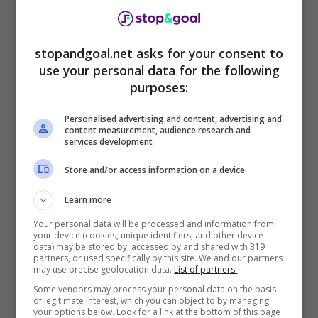
senza un accordo.
La sensazione è che se non dovesse esserci
stopandgoal.net asks for your consent to
spazio per un
nuovo accordo
già in vista di
use your personal data for the following
purposes:
gennaio, la Juventus inizierà a valutare le
offerte per l’ex Fiorentina già a partire dalla
Personalised advertising and content, advertising and
sessione di trattative invernale. Arrivare ad
un
content measurement, audience research and
anno dalla scadenza
potrebbe portare il club a
services development
dover svendere il calciatore con la paura poi di
Store and/or access information on a device
perderlo a costo zero un anno dopo. Una
situazione che andrà risolta il prima possibile
Learn more
per la ‘vecchia signora’ alle prese con una
Your personal data will be processed and information from
gestione dei conti maggiormente oculata
your device (cookies, unique identifiers, and other device
considerata l’assenza dalle coppe europee.
data) may be stored by, accessed by and shared with 319
partners, or used specifically by this site. We and our partners
may use precise geolocation data.
List of partners.
Some vendors may process your personal data on the basis
of legitimate interest, which you can object to by managing
your options below. Look for a link at the bottom of this page