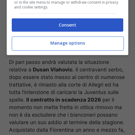
or in the site menu to manage or withdraw consent in privacy
and cookie settings.
Consent
Manage options
Di pari passo andrà valutata la situazione
relativa a
Dusan Vlahovic
. Il centravanti serbo,
dopo essere stato messo al centro di numerose
trattative, è rimasto alla corte di Allegri ed ha
tutta l’intenzione di caricarsi la Juventus sulle
spalle.
Il contratto in scadenza 2026
per il
momento non mette fretta in ottica rinnovo ma
non è da escludere che i bianconeri possano
valutare un suo addio al termine della stagione.
Acquistato dalla Fiorentina un anno e mezzo fa,