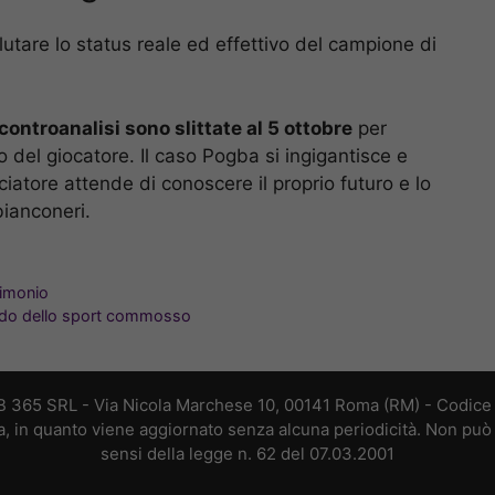
utare lo status reale ed effettivo del campione di
 controanalisi sono slittate al 5 ottobre
per
to del giocatore. Il caso Pogba si ingigantisce e
lciatore attende di conoscere il proprio futuro e lo
bianconeri.
rimonio
ndo dello sport commosso
B 365 SRL - Via Nicola Marchese 10, 00141 Roma (RM) - Codice F
a, in quanto viene aggiornato senza alcuna periodicità. Non può 
sensi della legge n. 62 del 07.03.2001