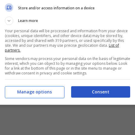
l suo errore – se fosse accertato – può costare
Store and/or access information on a device
tus.
Learn more
stremamente lunga e portare anche all’addio al
Your personal data will be processed and information from your device
(cookies, unique identifiers, and other device data) may be stored by,
accessed by and shared with 319 partners, or used specifically by this
site. We and our partners may use precise geolocation data.
List of
partners.
ciso per il patteggiamento
Some vendors may process your personal data on the basis of legitimate
interest, which you can object to by managing your options below. Look
for a link at the bottom of this page or in the site menu to manage or
l campione B della sua urina in cui sono state
withdraw consent in privacy and cookie settings.
imo esame compiuto dal laboratorio antidoping di
Manage options
Consent