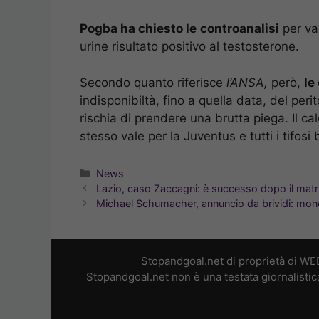
Pogba ha chiesto le
controanalisi
per val
urine risultato positivo al testosterone.
Secondo quanto riferisce
l’ANSA,
però,
le
indisponibiltà, fino a quella data, del peri
rischia di prendere una brutta piega. Il ca
stesso vale per la Juventus e tutti i tifosi 
Categorie
News
Lazio, caso Zaccagni: è successo dopo il mat
Michael Schumacher, annuncio da brividi: mo
Stopandgoal.net di proprietà di WE
Stopandgoal.net non è una testata giornalistic