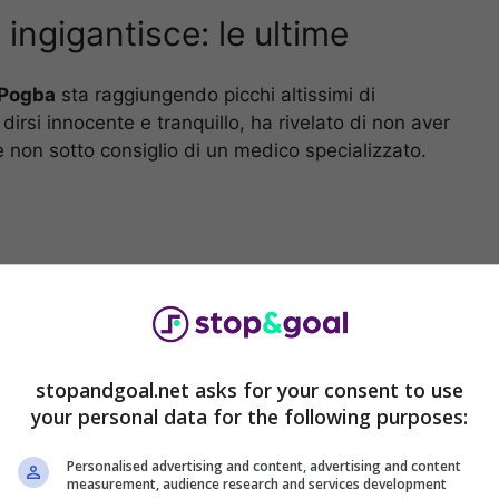
 ingigantisce: le ultime
 Pogba
sta raggiungendo picchi altissimi di
dirsi innocente e tranquillo, ha rivelato di non aver
se non sotto consiglio di un medico specializzato.
stopandgoal.net asks for your consent to use
your personal data for the following purposes:
Personalised advertising and content, advertising and content
measurement, audience research and services development
iani sportivi europei e in ogni tv, considerata