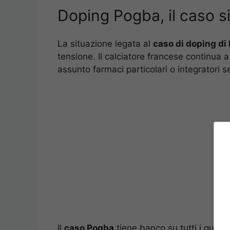
Doping Pogba, il caso si
La situazione legata al
caso di doping di
tensione. Il calciatore francese continua a 
assunto farmaci particolari o integratori 
Il
caso Pogba
tiene banco su tutti i quotid