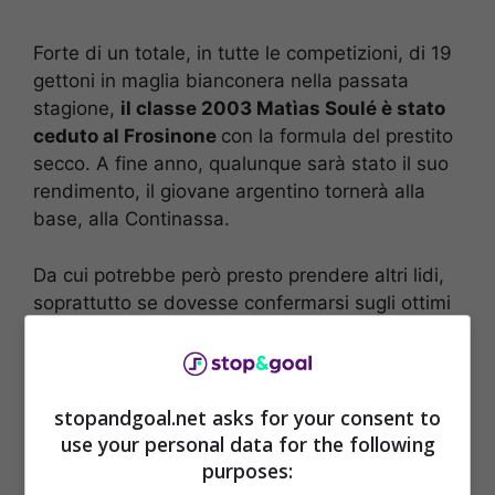
Forte di un totale, in tutte le competizioni, di 19
gettoni in maglia bianconera nella passata
stagione,
il classe 2003 Matìas Soulé è stato
ceduto al Frosinone
con la formula del prestito
secco. A fine anno, qualunque sarà stato il suo
rendimento, il giovane argentino tornerà alla
base, alla Continassa.
Da cui potrebbe però presto prendere altri lidi,
soprattutto se dovesse confermarsi sugli ottimi
livelli di questo inizio di stagione nella
compagine laziale allenata da Eusebio Di
Francesco.
stopandgoal.net asks for your consent to
use your personal data for the following
purposes: