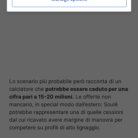
Lo scenario più probabile però racconta di un
calciatore che
potrebbe essere ceduto per una
cifra pari a 15-20 milioni.
Le offerte non
mancano, in special modo dall’estero: Soulé
potrebbe rappresentare una di quelle cessioni
dal cui ricavato avere margine di manovra per
competere su profili di alto lignaggio.