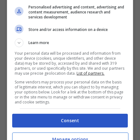
Personalised advertising and content, advertising and
content measurement, audience research and
services development
Store and/or access information on a device
Learn more
Your personal data will be processed and information from
your device (cookies, unique identifiers, and other device
data) may be stored by, accessed by and shared with 319
Matias Soule, tesoretto in vista per la Juve (Ansa Foto) –
partners, or used specifically by this site. We and our partners
Stopandgoal.net
may use precise geolocation data.
List of partners.
Some vendors may process your personal data on the basis
Ovviamente qualora l’annata del sudamericano
of legitimate interest, which you can object to by managing
your options below. Look for a link at the bottom of this page
dovesse rivelarsi eccezionale, Giuntoli potrebbe
or in the site menu to manage or withdraw consent in privacy
and cookie settings.
anche ragionare in un’ottica di permanenza
nella prima squadra. A prescindere dall’addio di
Allegri, che resta sempre un tema caldo in casa
Consent
Juve.
Manage options