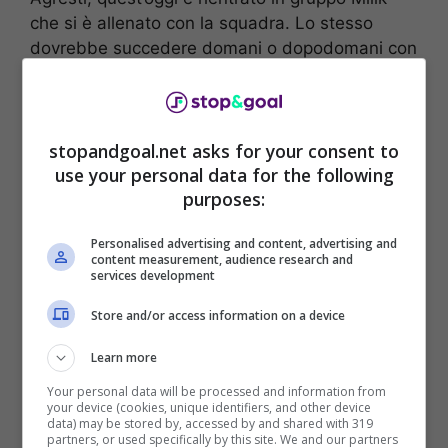
che si è allenato con la squadra. Lo stesso
dovrebbe succedere domani o dopodomani con
Vlahovic. Intanto, non ha preso parte alla
seduta odierna Filip Kostic che non si è
allenato con la Juve.
stopandgoal.net asks for your consent to
use your personal data for the following
E’ questa la sorpresa di giornata con l’esterno
purposes:
che non ha visto il campo a causa di un fastidio
alla caviglia sinistra. Sarà monitorato nei
Personalised advertising and content, advertising and
prossimi giorni, nel caso in cui non dovesse
content measurement, audience research and
farcela è già pronta un’alternativa con Allegri
services development
pronto a mandare in campo uno fr Cambiaso o
Store and/or access information on a device
Weah. Domani sarà una giornata chiara riguardo
le
condizioni di Kostic che potrebbe rientrare
Learn more
a lavorare
con il resto della squadra.
Your personal data will be processed and information from
your device (cookies, unique identifiers, and other device
data) may be stored by, accessed by and shared with 319
partners, or used specifically by this site. We and our partners