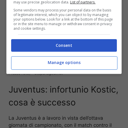
may use precise geolocation data.
List of partners.
Some vendors may process your personal data on the basis
of legitimate interest, which you can object to by managing
your options below. Look for a link at the bottom of this page
or in the site menu to manage or withdraw consent in privacy
and cookie settings.
Consent
Manage options
Filip Kostic non si è allenato con la Juventus, ultime notizie (La
Presse Foto) – stopandgoal.net
Juventus: infortunio Kostic,
cosa è successo
La Juventus è a lavoro in vista dell’ottava
giornata di campionato, con il match contro il