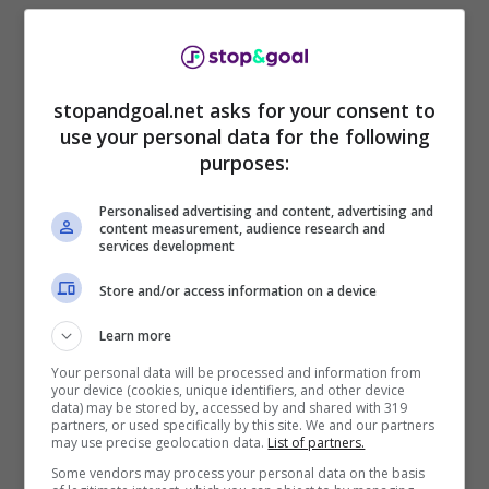
stopandgoal.net asks for your consent to
use your personal data for the following
purposes:
Personalised advertising and content, advertising and
content measurement, audience research and
services development
Store and/or access information on a device
Massimiliano Allegri e Federico Chiesa – Stopandgoal (La
Learn more
Presse)
Your personal data will be processed and information from
your device (cookies, unique identifiers, and other device
Il padre di McKennie si
data) may be stored by, accessed by and shared with 319
partners, or used specifically by this site. We and our partners
may use precise geolocation data.
List of partners.
scusa: l’aggiornamento
Some vendors may process your personal data on the basis