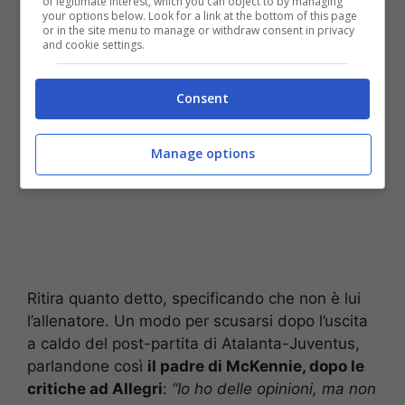
of legitimate interest, which you can object to by managing
dopo le critiche
your options below. Look for a link at the bottom of this page
or in the site menu to manage or withdraw consent in privacy
and cookie settings.
Consent
Manage options
Ritira quanto detto, specificando che non è lui
l’allenatore. Un modo per scusarsi dopo l’uscita
a caldo del post-partita di Atalanta-Juventus,
parlandone così
il padre di McKennie, dopo le
critiche ad Allegri
:
“Io ho delle opinioni, ma non