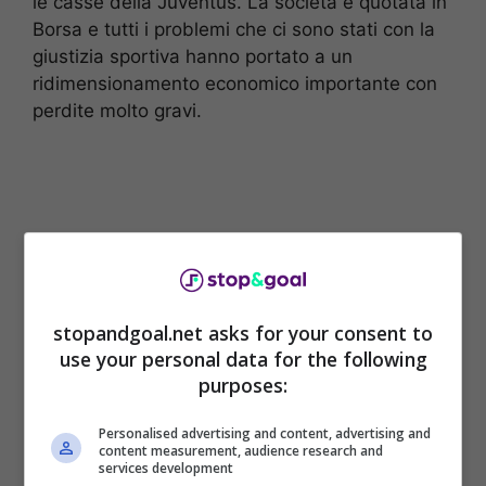
le casse della Juventus. La società è quotata in
Borsa e tutti i problemi che ci sono stati con la
giustizia sportiva hanno portato a un
ridimensionamento economico importante con
perdite molto gravi.
stopandgoal.net asks for your consent to
use your personal data for the following
purposes:
Personalised advertising and content, advertising and
Il Consiglio di Amministrazione della Juventus
content measurement, audience research and
services development
ha approvato un nuovo aumento di capitale da