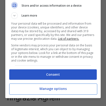
200 milioni per il club bianconero. Con una nota
Store and/or access information on a device
ufficiale apparsa sul proprio sito è proprio la
Juve ad annunciare questa importantissima
Learn more
novità che permetterà ai bianconeri di vivere più
Your personal data will be processed and information from
serenamente il cambio generzionale che si è
your device (cookies, unique identifiers, and other device
data) may be stored by, accessed by and shared with 319
deciso di attuare.
partners, or used specifically by this site. We and our partners
may use precise geolocation data.
List of partners.
L’aumento di capitale di 200 milioni è il terzo
Some vendors may process your personal data on the basis
of legitimate interest, which you can object to by managing
negli ultimi quattro anni, dopo quello da 300
your options below. Look for a link at the bottom of this page
milioni nel 2019 e quello da 400 milioni nel
or in the site menu to manage or withdraw consent in privacy
and cookie settings.
2021.
Consent
Nuovo capitale alla
Juventus, Scanavino
Manage options
ringrazia Agnelli