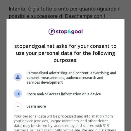
Intanto, è già tutto pronto per quanto riguarda il
possibile successore di Deschamps con i
dirigenti che sono
pronti a nominare come
prossimo ct della Francia Zidane
, che si
prepara a tornare in panchina per dirigere una
stopandgoal.net asks for your consent to
delle Nazionali più forti al mondo.
use your personal data for the following
purposes:
Personalised advertising and content, advertising and
content measurement, audience research and
services development
Store and/or access information on a device
Learn more
Your personal data will be processed and information from
your device (cookies, unique identifiers, and other device
data) may be stored by, accessed by and shared with 319
partners, or used specifically by this site. We and our partners