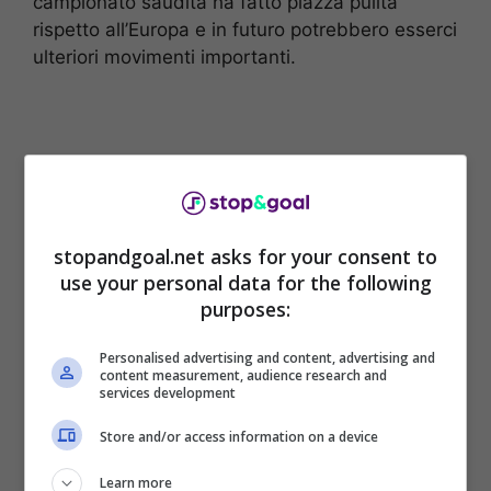
campionato saudita ha fatto piazza pulita
rispetto all’Europa e in futuro potrebbero esserci
ulteriori movimenti importanti.
stopandgoal.net asks for your consent to
use your personal data for the following
purposes:
Personalised advertising and content, advertising and
content measurement, audience research and
services development
Non si muoverà in direzione Arabia Saudita
Lautaro Martinez. Parola dell’agente,
Alejandro
Store and/or access information on a device
Camano,
che a TVPlay ha parlato del futuro del
capitano dell’Inter.
Learn more