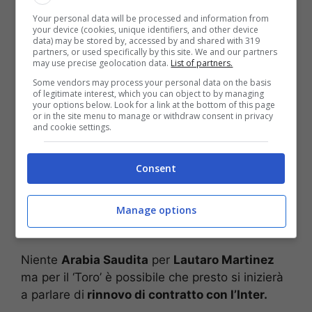
Your personal data will be processed and information from
“
L’Arabia è un mercato ricco di tentazioni, e
your device (cookies, unique identifiers, and other device
data) may be stored by, accessed by and shared with 319
anche Lautaro ha ricevuto proposte. Ma vi dico
partners, or used specifically by this site. We and our partners
che le ha ricevute anche da altri club importanti.
may use precise geolocation data.
List of partners.
Quando gli dico di queste possibilità mi dice
Some vendors may process your personal data on the basis
of legitimate interest, which you can object to by managing
“Inter Ale, Inter”. L’affinità con tifosi e società è
your options below. Look for a link at the bottom of this page
totale: il suo senso di appartenenza è
or in the site menu to manage or withdraw consent in privacy
and cookie settings.
fondamentale. Lautaro non ha ascoltato niente
che non fosse l’Inter”.
Consent
Rinnovo Lautaro con l’Inter:
Manage options
annuncio dell’agente
Niente
Arabia Saudita
per
Lautaro Martinez
ma per il ‘Toro’ è possibile che presto si inizierà
a parlare di
rinnovo di contratto con l’Inter.