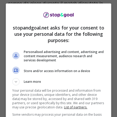
campo da gioco durante il match disputato in
Coppa Italia
– Lecce-Como, ndr –
si è
sottoposto ad esami strumentali che hanno
evidenziato un trauma distorsivo alla caviglia
stopandgoal.net asks for your consent to
con notevole versamento articolare, ma senza
use your personal data for the following
lesioni legamentose”.
purposes:
Personalised advertising and content, advertising and
content measurement, audience research and
services development
Store and/or access information on a device
Learn more
Your personal data will be processed and information from
your device (cookies, unique identifiers, and other device
data) may be stored by, accessed by and shared with 319
partners, or used specifically by this site. We and our partners
may use precise geolocation data.
List of partners.
Lecce infortunio Antonino Gallo – Stopandgoal (La Presse)
Some vendors may process your personal data on the basis