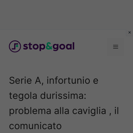
Vai
al
Menu
contenuto
Serie A, infortunio e
tegola durissima:
problema alla caviglia , il
comunicato