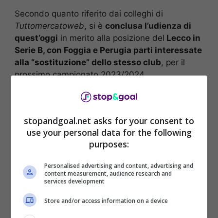
Secondo quanto riferito dai colleghi di
Tuttomercatoweb
, si è
conclusa l’udienza di
quest’oggi
in merito alla posizione del
Lecco in
Serie B, con Foggia e Perugia parti interessate
alla “sostituzione” dello stesso club
, per il
prossimo campionato 2023/2024.
stopandgoal.net asks for your consent to
use your personal data for the following
purposes:
Personalised advertising and content, advertising and
content measurement, audience research and
services development
Store and/or access information on a device