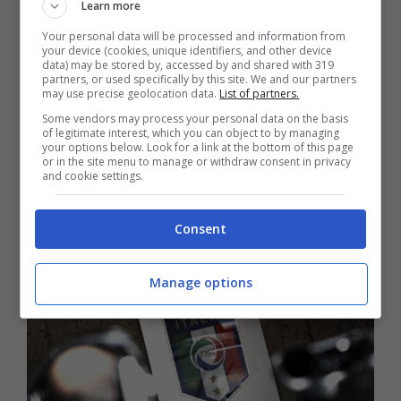
Learn more
Secondo la stessa fonte, all’udienza, si sarebbe
discussa ancora una volta la tempistica sulla
Your personal data will be processed and information from
your device (cookies, unique identifiers, and other device
quale,
il presidente del Lecco, Paolo Leonardo
data) may be stored by, accessed by and shared with 319
Di Nunno
, ci sarebbe stato un ritardo sulla
partners, or used specifically by this site. We and our partners
may use precise geolocation data.
List of partners.
presentazione dei documenti per l’impianto da
Some vendors may process your personal data on the basis
utilizzare per le gare di casa nel campionato di
of legitimate interest, which you can object to by managing
Serie B del 2023/2024
. La richiesta da parte di
your options below. Look for a link at the bottom of this page
or in the site menu to manage or withdraw consent in privacy
chi ha fatto
ricorso
è quella di
bocciare la
and cookie settings.
domanda d’iscrizione al campionato, da parte
del Lecco
.
Consent
Manage options