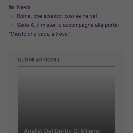
Categorie
News
Roma, che scontro: così se ne va!
Serie A, il mister lo accompagna alla porta:
“Giusto che vada altrove”
ULTIMI ARTICOLI
Analisi Del Derby Di Milano: