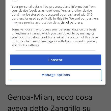
vittima di un assassinio”.
Your personal data will be processed and information from
your device (cookies, unique identifiers, and other device
data) may be stored by, accessed by and shared with 319
partners, or used specifically by this site. We and our partners
may use precise geolocation data.
List of partners.
Some vendors may process your personal data on the basis
of legitimate interest, which you can object to by managing
your options below. Look for a link at the bottom of this page
or in the site menu to manage or withdraw consent in privacy
and cookie settings.
Consent
Manage options
Genoa-Milan, Giroud in porta dopo l’espulsione di Maignan –
Stopandgoal (immagini DAZN)
Genoa-Milan, ecco cosa
aveva detto Zangrillo su