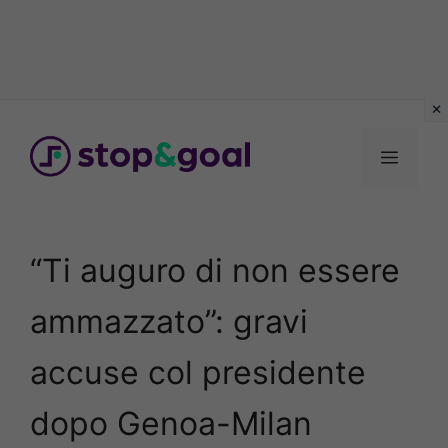
Vai
al
Menu
contenuto
“Ti auguro di non essere
ammazzato”: gravi
accuse col presidente
dopo Genoa-Milan