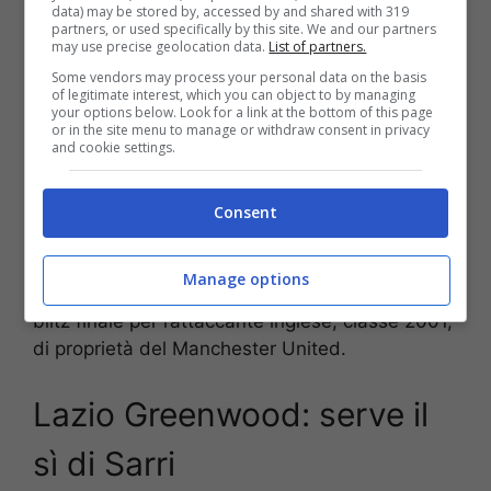
data) may be stored by, accessed by and shared with 319
partners, or used specifically by this site. We and our partners
may use precise geolocation data.
List of partners.
La Lazio sta pensando a Greenwood. La
Some vendors may process your personal data on the basis
of legitimate interest, which you can object to by managing
squadra biancoceleste è tornata in Champions
your options below. Look for a link at the bottom of this page
League e sta pensando di chiudere almeno un
or in the site menu to manage or withdraw consent in privacy
and cookie settings.
colpo importante in attacco per garantire a Sarri
maggiori scelte per affrontare una stagione che
si preannuncia estremamente complessa.
Consent
È
Mason Greenwood
l’ultima idea di mercato
Manage options
della
Lazio:
il club capitolino sta provando il
blitz finale per l’attaccante inglese, classe 2001,
di proprietà del Manchester United.
Lazio Greenwood: serve il
sì di Sarri