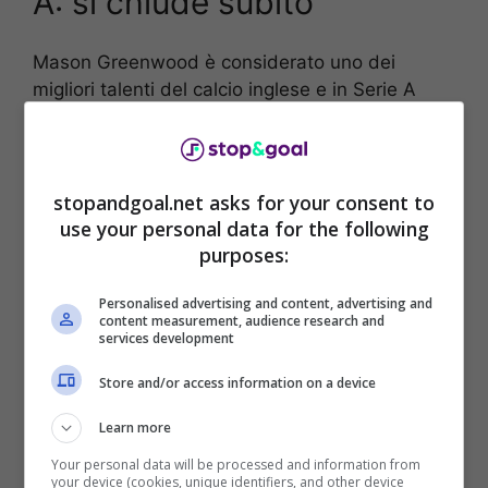
A: si chiude subito
Mason Greenwood è considerato uno dei
migliori talenti del calcio inglese e in Serie A
potrebbe fare benissimo, nonostante sia fuori
condizione e non giochi da diverso tempo. Il
Manchester
United
ha già deciso di dirgli addio
e lo ha
comunicato in una nota ufficiale
poche
stopandgoal.net asks for your consent to
settimane fa.
use your personal data for the following
purposes:
Personalised advertising and content, advertising and
content measurement, audience research and
services development
Store and/or access information on a device
Learn more
Your personal data will be processed and information from
your device (cookies, unique identifiers, and other device