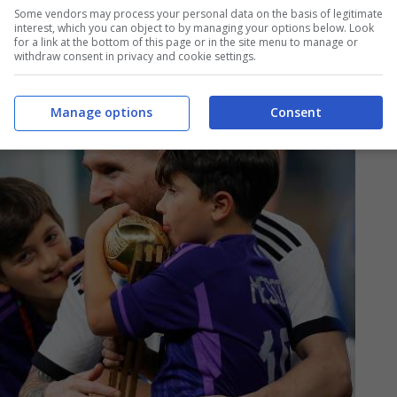
 in tutto il mondo, rendendo nota una volta per tutte
Some vendors may process your personal data on the basis of legitimate
interest, which you can object to by managing your options below. Look
argentino su WhatsApp.
for a link at the bottom of this page or in the site menu to manage or
withdraw consent in privacy and cookie settings.
Manage options
Consent