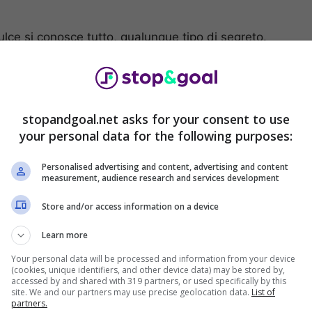
lce si conosce tutto, qualunque tipo di segreto.
ono ancora state svelate. Fino a qualche giorno
e la sua
foto profilo su WhatsApp
. Adesso però
iservata è stata resa pubblica: e la sua scelta ha
stopandgoal.net asks for your consent to use
your personal data for the following purposes:
di Messi su WhatsApp? La
Personalised advertising and content, advertising and content
measurement, audience research and services development
Store and/or access information on a device
to di un fuoriclasse planetario come Messi è
arenti, i familiari più stretti, gli amici più cari, forse
Learn more
Your personal data will be processed and information from your device
(cookies, unique identifiers, and other device data) may be stored by,
accessed by and shared with 319 partners, or used specifically by this
o di questo numero così prezioso ci sono però
site. We and our partners may use precise geolocation data.
List of
partners.
si
, che ha pensato bene di togliere una curiosità a