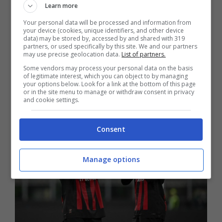
francese che dovrà sottoporsi nei prossimi
Learn more
giorni a nuovi accertamenti. Una sua
Your personal data will be processed and information from
convocazione è praticamente impossibile per il
your device (cookies, unique identifiers, and other device
derby contro l’Inter. Pioli perde, dunque, un
data) may be stored by, accessed by and shared with 319
partners, or used specifically by this site. We and our partners
nuovo centrale difensivo dopo Tomori. Kalulu ha
may use precise geolocation data.
List of partners.
riportato un fastidio muscolare che lo terrà
Some vendors may process your personal data on the basis
fermo per questa settimana.
of legitimate interest, which you can object to by managing
your options below. Look for a link at the bottom of this page
or in the site menu to manage or withdraw consent in privacy
and cookie settings.
Consent
Manage options