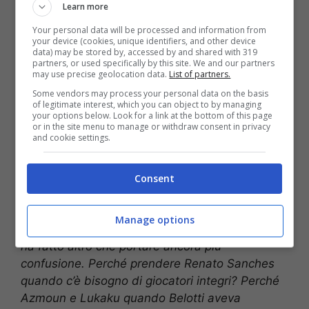
Learn more
la salvezza:
Your personal data will be processed and information from
your device (cookies, unique identifiers, and other device
data) may be stored by, accessed by and shared with 319
partners, or used specifically by this site. We and our partners
may use precise geolocation data.
List of partners.
Some vendors may process your personal data on the basis
of legitimate interest, which you can object to by managing
your options below. Look for a link at the bottom of this page
or in the site menu to manage or withdraw consent in privacy
and cookie settings.
Consent
Manage options
“Mourinho? E’ un problema per la Roma, e non
ha fatto altro che portare ancora più
confusione. Perché prendere Renato Sanches
quando c’è bisogno di giocatori integri? Perché
Azmoun e Lukaku quando Belotti aveva