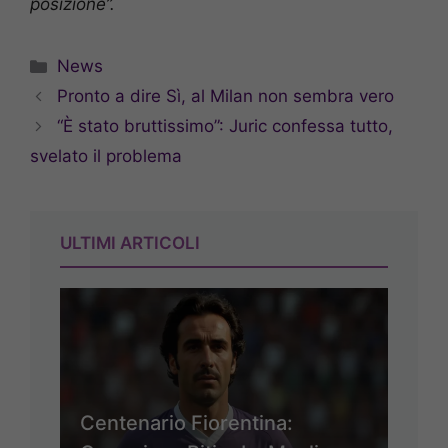
posizione”.
Categorie
News
Pronto a dire Sì, al Milan non sembra vero
“È stato bruttissimo”: Juric confessa tutto,
svelato il problema
ULTIMI ARTICOLI
Centenario Fiorentina: