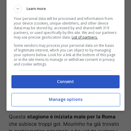
Learn more
Le parole di Mourinho, però,
fanno arrabbiare i
tifosi
di tante altre squadre di Serie A che
Your personal data will be processed and information from
your device (cookies, unique identifiers, and other device
additano il tecnico portoghese per aver “trovato
data) may be stored by, accessed by and shared with 319
l’ennesima scusa” per non aver vinto.
partners, or used specifically by this site. We and our partners
may use precise geolocation data.
List of partners.
Some vendors may process your personal data on the basis
Che partita è stata?
“
Abbiamo fatto una partita
of legitimate interest, which you can object to by managing
di sacrificio, con una linea difensiva nuova. Mi è
your options below. Look for a link at the bottom of this page
or in the site menu to manage or withdraw consent in privacy
piaciuta la mia squadra ed era difficile fare
and cookie settings.
meglio contro questo Torino
“.
Consent
Problemi Roma: troppi gol,
Mourinho conosce i motivi
Manage options
Questa
stagione è iniziata male per la Roma
che subisce troppi gol. Mourinho ha già trovato