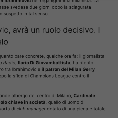
an Ibrahimovic
nell’organigramma milanista. La
iclasse svedese due giorni dopo la sciagurata
n sospetto in tal senso.
vic, avrà un ruolo decisivo. I
elo
 quanto pare concrete, qualche ora fa: il giornalista
o Radio
,
Ilario Di Giovambattista
, ha riferito
tro tra Ibrahimovic e
il patron del Milan Gerry
po la sfida di Champions League contro il
ande albergo del centro di Milano,
Cardinale
olo chiave in società
, quello di uomo di
sorta di
club manager
dotato di una piena e totale