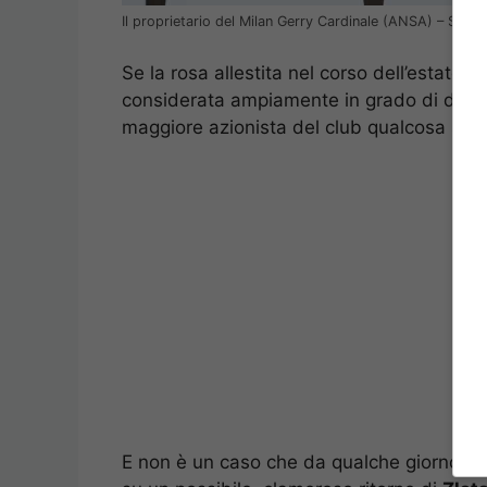
Il proprietario del Milan Gerry Cardinale (ANSA) – Stop
Se la rosa allestita nel corso dell’estate 
considerata ampiamente in grado di disputa
maggiore azionista del club qualcosa si pu
E non è un caso che da qualche giorno si s