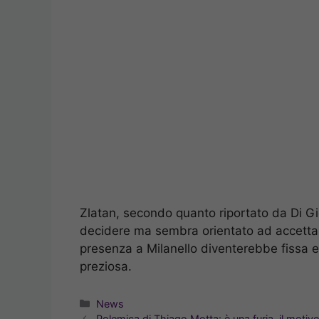
Zlatan, secondo quanto riportato da Di G
decidere ma sembra orientato ad accettar
presenza a Milanello diventerebbe fissa e
preziosa.
Categorie
News
Polemica di Thiago Motta: è una furia, il motiv