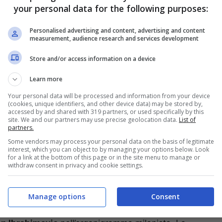
your personal data for the following purposes:
andgoal.net
Personalised advertising and content, advertising and content
e messa a disposizione di
Stefano Pioli
è
measurement, audience research and services development
re un stagione di altissimo livello, secondo il
ò e forse si deve fare in ambito dirigenziale.
Store and/or access information on a device
Learn more
Your personal data will be processed and information from your device
(cookies, unique identifiers, and other device data) may be stored by,
accessed by and shared with 319 partners, or used specifically by this
site. We and our partners may use precise geolocation data.
List of
partners.
Some vendors may process your personal data on the basis of legitimate
interest, which you can object to by managing your options below. Look
for a link at the bottom of this page or in the site menu to manage or
withdraw consent in privacy and cookie settings.
Manage options
Consent
iano fatte sempre più consistenti le indiscrezioni