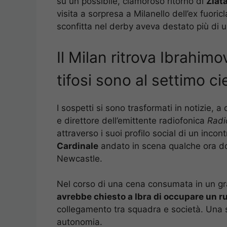
su un possibile, clamoroso ritorno di
Zlat
visita a sorpresa a Milanello dell’ex fuor
sconfitta nel derby aveva destato più di u
Il Milan ritrova Ibrahimo
tifosi sono al settimo ci
I sospetti si sono trasformati in notizie, a
e direttore dell’emittente radiofonica
Radi
attraverso i suoi profilo social di un incon
Cardinale
andato in scena qualche ora do
Newcastle.
Nel corso di una cena consumata in un gr
avrebbe chiesto a Ibra di occupare un ru
collegamento tra squadra e società. Una 
autonomia.