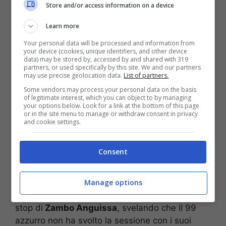
immediatamente piazza e
staff medico
, che ad
Store and/or access information on a device
oggi è alle prese con un’infermeria, a sorpresa,
Learn more
particolarmente affollata.
Your personal data will be processed and information from
your device (cookies, unique identifiers, and other device
data) may be stored by, accessed by and shared with 319
partners, or used specifically by this site. We and our partners
may use precise geolocation data.
List of partners.
Some vendors may process your personal data on the basis
of legitimate interest, which you can object to by managing
your options below. Look for a link at the bottom of this page
or in the site menu to manage or withdraw consent in privacy
and cookie settings.
Consent
Manage options
Il
report
sull’allenamento mattutino del
Napoli
a
Castel di Sangro ha per l’appunto segnalato lo
stop di
Zambo Anguissa
, svelando che il 99
azzurro non ha svolto la sessione con i suoi