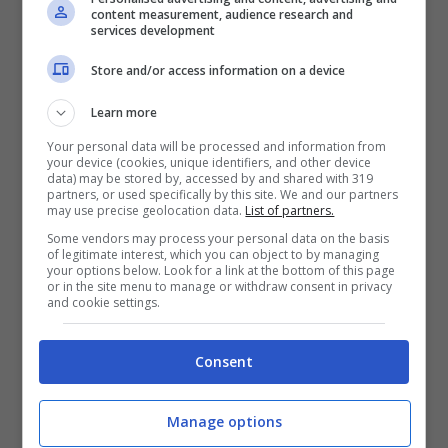
content measurement, audience research and
services development
Da Edinson ad Edin, avranno pensato in quel
di Valencia, il passo può essere breve.
Come
Store and/or access information on a device
corta è la differenza di età tra i due, dato che il
Learn more
Matador
ha solo un anno in meno dell’ex
centravanti del Manchester City. Stante
Your personal data will be processed and information from
your device (cookies, unique identifiers, and other device
l’accordo ormai in chiusura per il passaggio di
data) may be stored by, accessed by and shared with 319
Edinson Cavani al Boca Juniors,
Los
partners, or used specifically by this site. We and our partners
may use precise geolocation data.
List of partners.
Murcielagos
si sono messi a caccia dell’erede.
Some vendors may process your personal data on the basis
Secondo il portale spagnolo esperto di mercato
of legitimate interest, which you can object to by managing
‘Elgoldigital.com’,
questo sarebbe stato trovato
your options below. Look for a link at the bottom of this page
or in the site menu to manage or withdraw consent in privacy
proprio in Edin Dzeko.
and cookie settings.
A livello economico quanto può proporre il
Consent
Valencia al giocatore è sicuramente inferiore
sia rispetto all’offerta turca che a quella
araba.
Un’esperienza in Liga, in un club che
Manage options
comunque a parte le difficoltà dell’ultimo anno