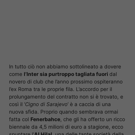
In tutto ciò non abbiamo sottolineato a dovere
come
l’Inter sia purtroppo tagliata fuori
dal
novero di club che l’anno prossimo ospiteranno
l’ex Roma tra le proprie fila. L’accordo per il
prolungamento del contratto non si è trovato, e
così il ‘
Cigno di Sarajevo
‘ è a caccia di una
nuova sfida. Proprio quando sembrava ormai
fatta col
Fenerbahce
, che gli ha offerto un ricco
biennale da 4,5 milioni di euro a stagione, ecco
spuntare l’
Al Hilal
, una delle tante società della