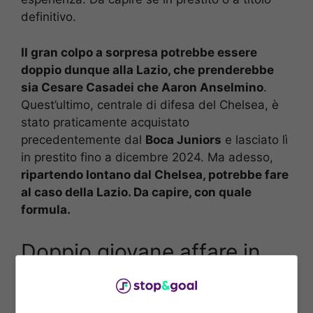
definitivo.
Il gran colpo a sorpresa potrebbe essere
doppio dunque alla Lazio, che prenderebbe
sia Cesare Casadei che Aaron Anselmino
.
Quest’ultimo, centrale di difesa del Chelsea, è
stato praticamente acquistato
precedentemente dal
Boca Juniors
e lasciato lì
in prestito fino a dicembre 2024. Ma adesso,
ripartendo lontano dal Chelsea, potrebbe fare
al caso della Lazio. Da capire, con quale
formula.
Doppio giovane affare in
Serie A: pronti entrambi per