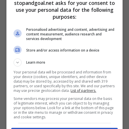
una big
stopandgoal.net asks for your consent to
use your personal data for the following
purposes:
Pronti entrambi per una big del calcio italiano,
vedendo
nella Lazio la loro soluzione. Da una
Personalised advertising and content, advertising and
parte il centrocampista Casadel e dall’altra il
content measurement, audience research and
forte centrale di difesa, Aaron Anselmino.
L’ex
services development
Boca
è uno degli oggetti pregiati sfornati dal
Store and/or access information on a device
calcio argentino e che, in Europa, potrebbe
vedersi come calciatore di punta in Serie A.
Il
Learn more
Chelsea cederebbe entrambi in prestito, ma la
Your personal data will be processed and information from
Lazio potrebbe volersi assicurare la
your device (cookies, unique identifiers, and other device
possibilità di riscattare entrambi i giocatori.
data) may be stored by, accessed by and shared with 319
partners, or used specifically by this site. We and our partners
may use precise geolocation data.
List of partners.
Some vendors may process your personal data on the basis
of legitimate interest, which you can object to by managing
your options below. Look for a link at the bottom of this page
or in the site menu to manage or withdraw consent in privacy
and cookie settings.