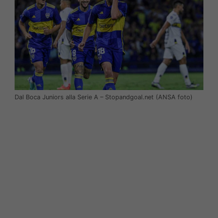
Dal Boca Juniors alla Serie A – Stopandgoal.net (ANSA foto)