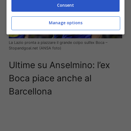
Consent
Manage options
La Lazio pronta a piazzare il grande colpo sull’ex Boca –
Stopandgoal.net (ANSA foto)
Ultime su Anselmino: l’ex
Boca piace anche al
Barcellona