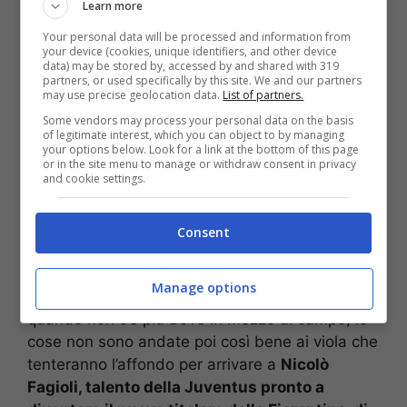
Learn more
Colpo dalla Juve, affare
Your personal data will be processed and information from
your device (cookies, unique identifiers, and other device
all’improvviso: resta in
data) may be stored by, accessed by and shared with 319
partners, or used specifically by this site. We and our partners
may use precise geolocation data.
List of partners.
Serie A
Some vendors may process your personal data on the basis
of legitimate interest, which you can object to by managing
your options below. Look for a link at the bottom of this page
Erano circolate voci in merito alla sua possibilità
or in the site menu to manage or withdraw consent in privacy
and cookie settings.
di giocare in Ligue 1, da Roberto De Zerbi, ma è
in Italia che resterà.
Le volontà del calciatore
della Juventus sono quelle di restare in Italia
Consent
per giocarsi le sue chance di convocazione pure
in Nazionale, attraverso le prestazioni in Serie
Manage options
A. E allora,
a pensarci, è la Fiorentina.
Da
quando non c’è più Bove in mezzo al campo, le
cose non sono andate poi così bene ai viola che
tenteranno l’affondo per arrivare a
Nicolò
Fagioli, talento della Juventus pronto a