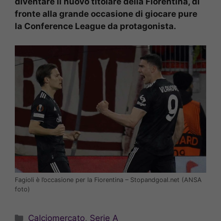
diventare il nuovo titolare della Fiorentina, di
fronte alla grande occasione di giocare pure
la Conference League da protagonista.
Fagioli è l’occasione per la Fiorentina – Stopandgoal.net (ANSA
foto)
Categorie
Calciomercato
,
Serie A