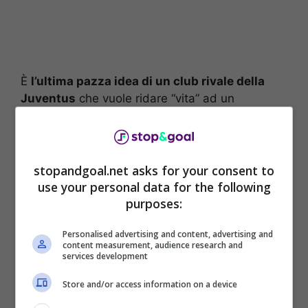
È
l’ultima pazza idea di un club rivale della
Juventus
che vuole ridare “vita” ad un
calciatore che sembra essersi spento. Dopo
quanto di buono aveva fatto vedere, soltanto a
sprazzi anche a causa della squalifica nei suoi
riguardi, ecco che è pronto a ripartire.
stopandgoal.net asks for your consent to
use your personal data for the following
Lontano dalla
Juventus
, lontano da quella che
purposes:
comunque è stata “casa sua”. Si tratta infatti di
Personalised advertising and content, advertising and
Nicolò Fagioli, calciatore sul quale si può
content measurement, audience research and
chiudere il colpo a sorpresa in questo finale di
services development
gennaio, cambiando tutte le sorti della Serie
Store and/or access information on a device
A, per un club in particolare.