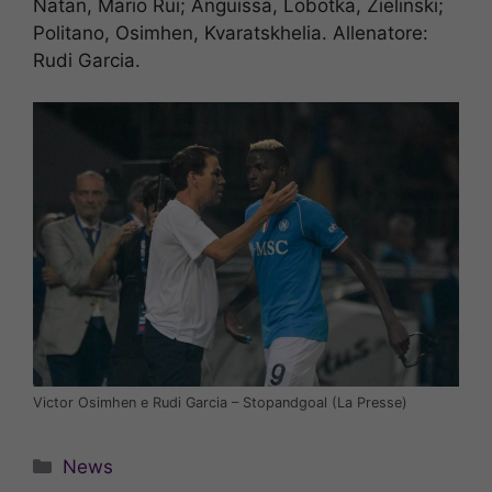
Natan, Mario Rui; Anguissa, Lobotka, Zielinski;
Politano, Osimhen, Kvaratskhelia. Allenatore:
Rudi Garcia.
Victor Osimhen e Rudi Garcia – Stopandgoal (La Presse)
Categorie
News