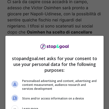
Ci sarà da capire cosa accadrà in campo,
adesso che Victor Osimhen sarà pronto a
giocare per Napoli-Udinese, con la possibilità di
sentire qualche fischio nei riguardi del
nigeriano. I tifosi si sono scatenati sui social
dopo che
Osimhen ha scelto di cancellare
ogni foto con la maglia del Napoli
, comprese
quelle della storica vittoria dello Scudetto.
stopandgoal.net asks for your consent to
use your personal data for the following
purposes:
Personalised advertising and content, advertising and
content measurement, audience research and
services development
Store and/or access information on a device
Learn more