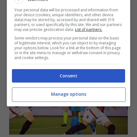
Your personal data will be processed and information from
E sui social, alcuni tifosi chiedono a gran voce
your device (cookies, unique identifiers, and other device
data) may be stored by, accessed by and shared with 319
l’esclusione dal campo, con
Osimhen fuori rosa
partners, or used specifically by this site. We and our partners
per l’atteggiamento avuto
. E soprattutto scuse
may use precise geolocation data.
List of partners.
pubbliche nei riguardi dei tifosi, ancor prima di
Some vendors may process your personal data on the basis
of legitimate interest, which you can object to by managing
quelle alla società.
your options below. Look for a link at the bottom of this page
or in the site menu to manage or withdraw consent in privacy
and cookie settings.
Consent
Manage options