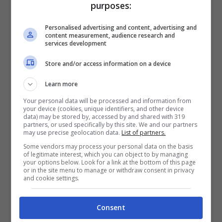
purposes:
Personalised advertising and content, advertising and
content measurement, audience research and
services development
Store and/or access information on a device
Learn more
Your personal data will be processed and information from
Diventato presidente durante il periodo del
your device (cookies, unique identifiers, and other device
data) may be stored by, accessed by and shared with 319
Covid, l’ex presidente granata ci ha tenuto a
partners, or used specifically by this site. We and our partners
ricordare tutti i successi di questi ultimi tre
may use precise geolocation data.
List of partners.
meravigliosi anni vissuti insieme alla gente ed
Some vendors may process your personal data on the basis
of legitimate interest, which you can object to by managing
alla squadra di
Pontedera
, menzionando in
your options below. Look for a link at the bottom of this page
modo particolare l’ultimo.
or in the site menu to manage or withdraw consent in privacy
and cookie settings.
A concludere il tutto
Gradassi
ci ha tenuto a
precisare che:
“Continueremo ad essere la
Consent
famiglia che siamo sempre stati e continuerò a