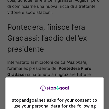
così, dunque, un’era per i granata, vogliosi però
di cominciarne una nuova, ricca di altrettante
vittorie e soddisfazioni.
Pontedera, finisce l’era
Gradassi: l’addio dell’ex
presidente
Intervistato ai microfoni de
La Nazionale
,
l’oramai ex presidente del
Pontedera Piero
Gradassi
ci ha tenuto a ringraziare tutte le
persone che gli sono state affianco in questo
lungo, tortuoso, ma soddisfacente percorso.
stopandgoal.net asks for your consent to
use your personal data for the following