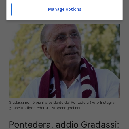
seguire il Pontedera anche in trasferta, perché il
Manage options
mio cuore batte per questa squadra”.
Gradassi non è più il presidente del Pontedera (Foto Instagram
@_uscittadipontedera) – stopandgoal.net
Pontedera, addio Gradassi: