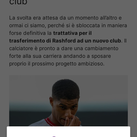
club
La svolta era attesa da un momento all’altro e
ormai ci siamo, perché si è sbloccata in maniera
forse definitiva la
trattativa per il
trasferimento di Rashford ad un nuovo club
. Il
calciatore è pronto a dare una cambiamento
forte alla sua carriera andando a sposare
proprio il prossimo progetto ambizioso.