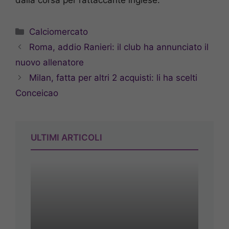
dalla corsa per l’attaccante inglese.
Categorie
Calciomercato
Roma, addio Ranieri: il club ha annunciato il
nuovo allenatore
Milan, fatta per altri 2 acquisti: li ha scelti
Conceicao
ULTIMI ARTICOLI