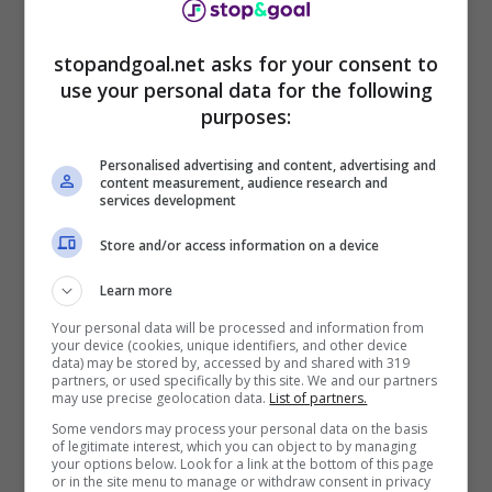
stopandgoal.net asks for your consent to
Calciomercato Milan: Rashford sta firmando col club (LaPrese)
use your personal data for the following
– stopandgoal.net
purposes:
Personalised advertising and content, advertising and
content measurement, audience research and
services development
Store and/or access information on a device
Learn more
Your personal data will be processed and information from
your device (cookies, unique identifiers, and other device
data) may be stored by, accessed by and shared with 319
partners, or used specifically by this site. We and our partners
may use precise geolocation data.
List of partners.
Some vendors may process your personal data on the basis
Occhio però ora a quello che sta accadendo
of legitimate interest, which you can object to by managing
proprio in queste ore perché ci sono degli
your options below. Look for a link at the bottom of this page
or in the site menu to manage or withdraw consent in privacy
aggiornamenti che riguardano quello che può