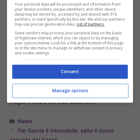
Your personal data will be processed and information from
your device (cookies, unique identifiers, and other device
Ultime Reggina: il futuro è
data) may be stored by, accessed by and shared with 319
partners, or used specifically by this site. We and our partners
may use precise geolocation data.
List of partners.
ancora tutto da scrivere
Some vendors may process your personal data on the basis
of legitimate interest, which you can object to by managing
your options below. Look for a link at the bottom of this page
Il futuro della
Reggina
è ancora tutto da
or in the site menu to manage or withdraw consent in privacy
and cookie settings.
scrivere e non ci resta che aspettare le
prossime settimane per avere un quadro più
chiaro. Ma il passo indietro di Manuele
Ilari
Consent
complica un po’ il cammino della squadra
amaranto. Vedremo cosa succederà e non ci
Manage options
resta che aspettare i prossimi giorni per capire
meglio il futuro del club calabrese.
Categorie
News
Per Garcia è intoccabile, salta il nuovo
acquisto del Napoli