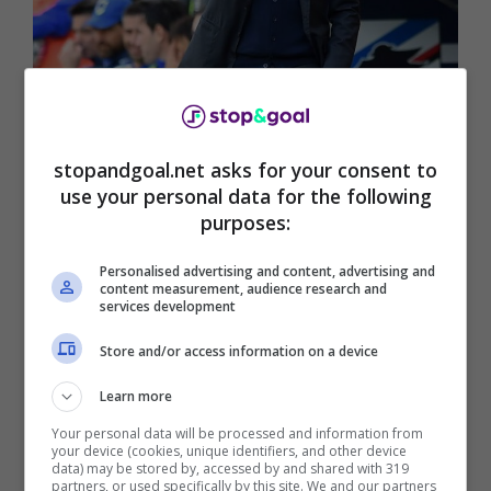
Montella può tornare alla Sampdoria (Ansa, Simone Arveda) –
Stopandgoal.net
stopandgoal.net asks for your consent to
use your personal data for the following
Evitato il fallimento,
la Samp ripartirà dalla
purposes:
Serie B
e proverà in tutto e per tutto a imitare il
Genoa. L’obiettivo è risalire subito in Serie A,
Personalised advertising and content, advertising and
attraverso un progetto solido, credibile, di
content measurement, audience research and
grande crescita. Un progetto che potrebbe
services development
stuzzicare anche le ambizioni di Montella.
Store and/or access information on a device
Se in Turchia è riuscito infatti a ricostruirsi una
Learn more
credibilità, portando
l’Adana Dermispor nella
Your personal data will be processed and information from
stagione che sta per concludersi fino a uno
your device (cookies, unique identifiers, and other device
data) may be stored by, accessed by and shared with 319
storico quarto posto in classifica
, in Italia le
partners, or used specifically by this site. We and our partners