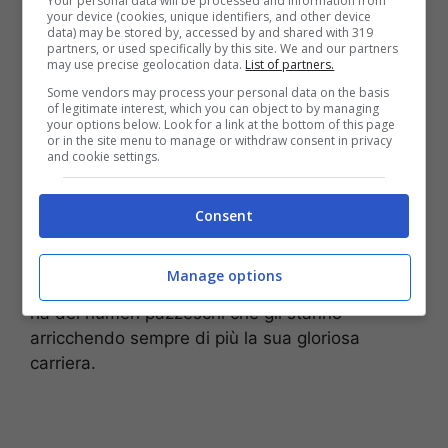
Your personal data will be processed and information from
Stagione 2015/16: 19 gol e 7 assist ogni
your device (cookies, unique identifiers, and other device
95 minuti di media;
data) may be stored by, accessed by and shared with 319
partners, or used specifically by this site. We and our partners
Stagione 2014/15: 13 gol e 10 assist ogni
may use precise geolocation data.
List of partners.
128 minuti di media;
Some vendors may process your personal data on the basis
of legitimate interest, which you can object to by managing
your options below. Look for a link at the bottom of this page
Roma: Dybala rinasce con
or in the site menu to manage or withdraw consent in privacy
and cookie settings.
la Roma e insegue record
Consent
Paulo Dybala
è cambiato e rinato alla
Roma
e
sta ultimando la sua versione migliore.. Infatti,
Manage options
l’argentino arrivato al decimo anno di
Serie A
e
ha dei numeri pazzeschi che gli stanno
arricchendo sempre di più la sua gloriosa
carriera.