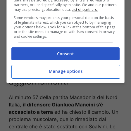
data) may be stored by, accessed by and shared with 319
partners, or used specifically by this site. We and our partners
may use precise geolocation data.
List of partners.
Some vendors may process your personal data on the basis
of legitimate interest, which you can object to by managing
your options below. Look for a link at the bottom of this page
or in the site menu to manage or withdraw consent in privacy
Gianluca Mancini infortunio Italia (La presse Foto) –
and cookie settings.
stopandgoal.net
Italia: infortunio Mancini, la
Consent
Roma è in attesa di
Manage options
aggiornamenti
Al minuto 57 della partita Macedonia del Nord
Italia,
il difensore Gianluca Mancini s’è
accasciato a terra
ed ha chiesto il cambio. Un
problema muscolare, quello rimediato dal
centrale che è stato sostituto con Scalvini. Le