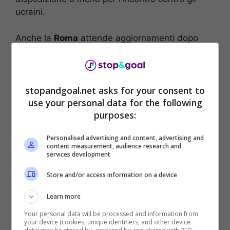
ucraini.
Anche la
Roma
attende aggiornamenti dopo
l’infortunio con l’Italia di Gianluca Mancini
che è uscito a causa di un problema muscolare
nel corso della partita pareggiata contro la
stopandgoal.net asks for your consent to
Macedonia del Nord. Il calciatore ha rimediato
use your personal data for the following
un leggero infortunio, la speranza dei giallorossi
purposes:
è che il difensore si sia fermato in tempo e
abbia scongiurato la lesione.
Personalised advertising and content, advertising and
content measurement, audience research and
services development
Store and/or access information on a device
Learn more
Your personal data will be processed and information from
your device (cookies, unique identifiers, and other device