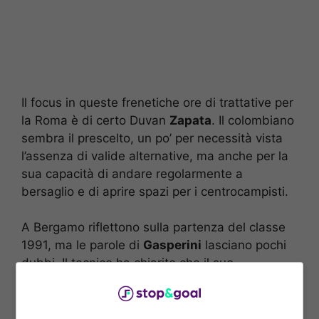
Il focus in queste frenetiche ore di trattative per
la Roma è di certo Duvan
Zapata
. Il colombiano
sembra il prescelto, un po’ per necessità vista
l’assenza di valide alternative, ma anche per la
sua capacità di andare regolarmente a
bersaglio e di aprire spazi per i centrocampisti.
A Bergamo riflettono sulla partenza del classe
1991, ma le parole di
Gasperini
lasciano pochi
dubbi. Il tecnico ha chiarito che il suo
attaccante è un elemento integro fisicamente e
forte, sottolineando che sarà la società a
decidere il da farsi. Da Roma però filtra