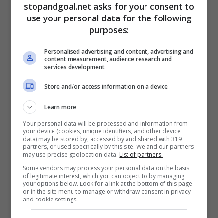
stopandgoal.net asks for your consent to
ottimismo, e per una cifra fra gli
8 e i 10
use your personal data for the following
milioni,
la punta potrebbe raggiungere
purposes:
immediatamente la capitale.
Personalised advertising and content, advertising and
Stesso discorso vale per Leandro
Paredes
. Il
content measurement, audience research and
services development
prescelto per raccogliere l’eredità di Matic
sarebbe l’ex bianconeri, e i discorsi, almeno
Store and/or access information on a device
questo filtra da Roma, sarebbero già ben
Learn more
avviati. Si chiude quindi, almeno per due
calciatori che sarebbero subito pronti ad
Your personal data will be processed and information from
your device (cookies, unique identifiers, and other device
inserirsi nei ranghi della squadra.
data) may be stored by, accessed by and shared with 319
partners, or used specifically by this site. We and our partners
may use precise geolocation data.
List of partners.
Some vendors may process your personal data on the basis
of legitimate interest, which you can object to by managing
your options below. Look for a link at the bottom of this page
or in the site menu to manage or withdraw consent in privacy
and cookie settings.