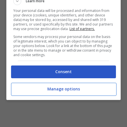
Learn more
Nel frattempo, spunta un curioso episodio
Your personal data will be processed and information from
andato in scena proprio durante Roma-
your device (cookies, unique identifiers, and other device
data) may be stored by, accessed by and shared with 319
Salernitana e
sfuggito alle telecamere
. Cosa è
partners, or used specifically by this site. We and our partners
successo? Dopo il primo gol di Antonio
may use precise geolocation data.
List of partners.
Candreva,
tutti i giocatori granata sono
Some vendors may process your personal data on the basis
of legitimate interest, which you can object to by managing
rientrati nella loro metà campo
, mentre erano
your options below. Look for a link at the bottom of this page
ancora in atto i festeggiamenti di fronte alla
or in the site menu to manage or withdraw consent in privacy
and cookie settings.
panchina di Sousa.
Consent
Manage options