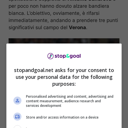
per poco non hanno dovuto alzare bandiera
bianca. L’obiettivo, ovviamente, è rifarsi
immediatamente, andando a prendere tre punti
significativi sul campo del
Verona
.
stopandgoal.net asks for your consent to
use your personal data for the following
purposes:
Personalised advertising and content, advertising and
content measurement, audience research and
services development
Roma-Salernitana, nessuno se n’è accorto: Paulo Sousa lo ha
Store and/or access information on a device
fatto davvero (ANSA) – Stopandgoal.net