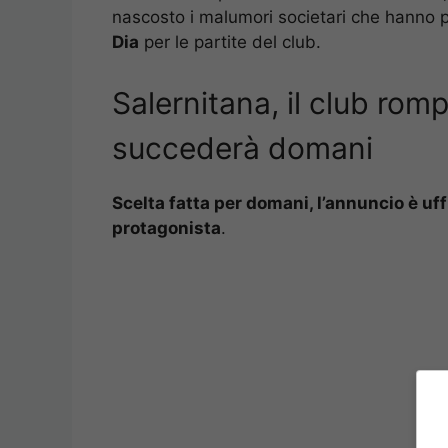
nascosto i malumori societari che hanno po
Dia
per le partite del club.
Salernitana, il club rompe
succederà domani
Scelta fatta per domani, l’annuncio è uff
protagonista
.