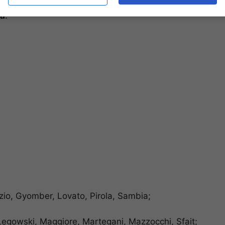
nitana-Torino del tecnico portoghese, che ha
ia
:
zio, Gyomber, Lovato, Pirola, Sambia;
gowski, Maggiore, Martegani, Mazzocchi, Sfait;