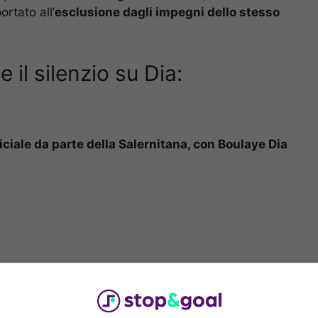
rtato all’
esclusione dagli impegni dello stesso
 il silenzio su Dia:
iciale da parte della Salernitana, con Boulaye Dia