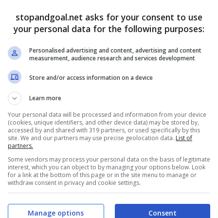
stopandgoal.net asks for your consent to use
your personal data for the following purposes:
pegni della Nazionale nel corso dell’ultimo week-end
Personalised advertising and content, advertising and content
ti, è tornato in ritardo e la Salernitana – dopo
measurement, audience research and services development
ene la questione.
Store and/or access information on a device
tant’è che, ancora una volta,
Boulaye Dia non sarà
Learn more
 club che sfida il Torino
nella giornata di lunedì,
Your personal data will be processed and information from your device
(cookies, unique identifiers, and other device data) may be stored by,
accessed by and shared with 319 partners, or used specifically by this
site. We and our partners may use precise geolocation data.
List of
’annuncio preoccupa i tifosi
partners.
Some vendors may process your personal data on the basis of legitimate
interest, which you can object to by managing your options below. Look
pubblicato quest’oggi con l’esclusione di Boulaye
for a link at the bottom of this page or in the site menu to manage or
withdraw consent in privacy and cookie settings.
 tifosi. Nel corso del tardo pomeriggio sono stato
n figura il nome del centravanti che rappresentava,
preti dell’undici titolare di Paulo Sousa. Quella che
Manage options
Consent