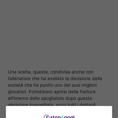
Una scelta, questa, condivisa anche con
l’allenatore che ha avallato la decisione della
società che ha punito uno dei suoi migliori
giocatori. Potrebbero aprirsi delle fratture
all’interno dello spogliatoio dopo questa
decisione inaspettata, ecco tutti i dettagli
rivelati dallo stesso ds che nel pomeriggio ha