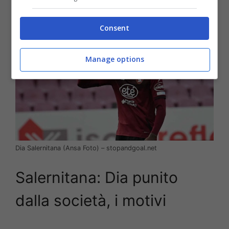
Consent
Manage options
Dia Salernitana (Ansa Foto) – stopandgoal.net
Salernitana: Dia punito
dalla società, i motivi