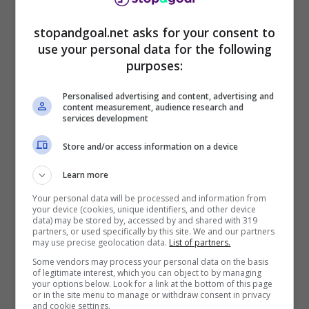
tenuto una conferenza stampa.
stopandgoal.net asks for your consent to
Cosa è successo fra Dia e la Salernitana?
use your personal data for the following
Perché non è stato convocato?
Morgan De
purposes:
Sanctis, ds della Salernitana, chiarisce la
posizione di Dia che nelle scorse ore è stato ad
Personalised advertising and content, advertising and
un passo dal Wolverhampton:
content measurement, audience research and
services development
“Avevamo chiuso il mercato con Tchaouna.
Store and/or access information on a device
Giovedì a mezzanotte abbiamo ricevuto una
proposta di prestito con diritto di riscatto per
Learn more
Dia. C’è stato un tentativo, di altri, nel fare
Your personal data will be processed and information from
un’operazione in extremis. Io non sono mai stato
your device (cookies, unique identifiers, and other device
data) may be stored by, accessed by and shared with 319
contattato, devo dire che questa offerta ci ha
partners, or used specifically by this site. We and our partners
sorpreso. Dia deve riconoscere quanto la
may use precise geolocation data.
List of partners.
Salernitana ha fatto per lui, la dirigenza e il
Some vendors may process your personal data on the basis
of legitimate interest, which you can object to by managing
presidente merita rispetto. Non dimenticheremo
your options below. Look for a link at the bottom of this page
questo atteggiamento del
Wolverhampton”.
or in the site menu to manage or withdraw consent in privacy
and cookie settings.