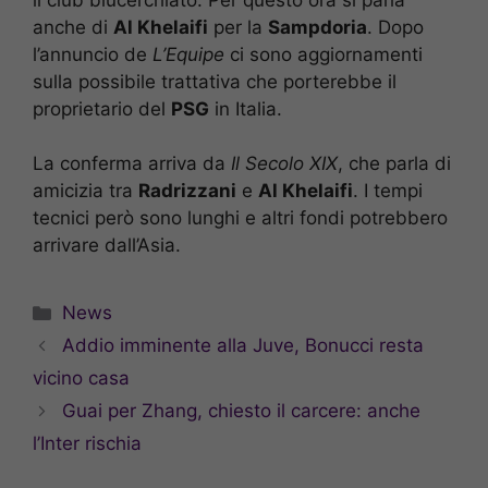
anche di
Al Khelaifi
per la
Sampdoria
. Dopo
l’annuncio de
L’Equipe
ci sono aggiornamenti
sulla possibile trattativa che porterebbe il
proprietario del
PSG
in Italia.
La conferma arriva da
Il Secolo XIX
, che parla di
amicizia tra
Radrizzani
e
Al Khelaifi
. I tempi
tecnici però sono lunghi e altri fondi potrebbero
arrivare dall’Asia.
Categorie
News
Addio imminente alla Juve, Bonucci resta
vicino casa
Guai per Zhang, chiesto il carcere: anche
l’Inter rischia