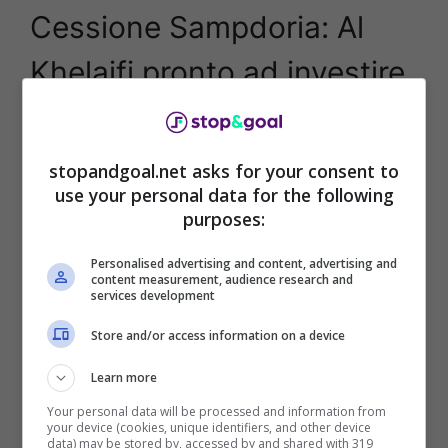
Cessione Sampdoria: Al
Khelaifi pronto ad investire
La
Sampdoria
prova la mossa con
Radrizzani
e
Manfredi
per la ricerca di nuovi investitori e
stopandgoal.net asks for your consent to
spuntano anche dei candidati asiatici per il club
use your personal data for the following
blucerchiato che si ritrova in
Serie B
e punta a
purposes:
tornare presto in
Serie A
.
Personalised advertising and content, advertising and
content measurement, audience research and
services development
Store and/or access information on a device
Learn more
Your personal data will be processed and information from
your device (cookies, unique identifiers, and other device
data) may be stored by, accessed by and shared with 319