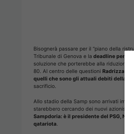
Bisognerà passare per il “piano della rist
Tribunale di Genova e la
deadline per que
soluzione che porterebbe alla riduzione dei
80. Al centro delle questioni
Radrizzani e
quelli che sono gli attuali debiti della 
sacrificio.
Allo stadio della Samp sono arrivati impren
starebbero cercando dei nuovi azionisti. 
Sampdoria: è il presidente del PSG, Nass
qatariota
.