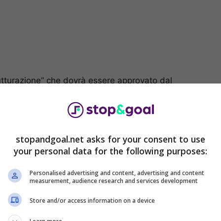
rutturazione” che dovrà essere approvato dal
sto sarebbe fissata al 20 ottobre 2023
. Una
 200 milioni attuali di debito a cifre intorno agli
 Manfredi che, da sottolineare, hanno ereditato
Sampdoria
, salvata all’ultimo momento grazie al loro
stopandgoal.net asks for your consent to use
your personal data for the following purposes:
ditori di tutto il mondo, con i due investitori che
Personalised advertising and content, advertising and content
E uno di questi, appunto,
potrebbe salvare la
measurement, audience research and services development
er Al-Khelaifi, che è fonte principale del fondo
Store and/or access information on a device