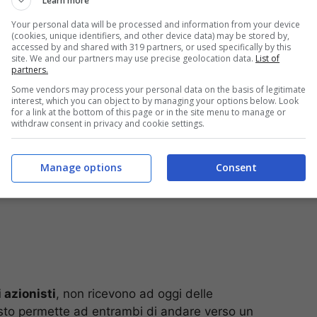
Learn more
ia: la situazione
Your personal data will be processed and information from your device
(cookies, unique identifiers, and other device data) may be stored by,
accessed by and shared with 319 partners, or used specifically by this
mente alla Sampdoria.
A riportare la notizia sono i
site. We and our partners may use precise geolocation data.
List of
partners.
o quella che è la situazione in casa blucerchiata.
Some vendors may process your personal data on the basis of legitimate
interest, which you can object to by managing your options below. Look
for a link at the bottom of this page or in the site menu to manage or
withdraw consent in privacy and cookie settings.
Manage options
Consent
 azionisti
, non ricevono ad oggi delle
esto permette ad entrambi di andare verso un