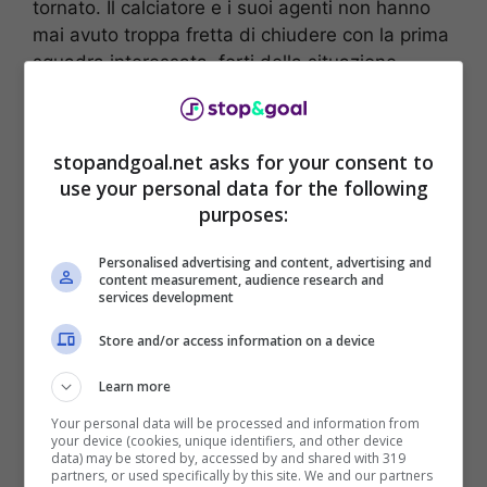
tornato. Il calciatore e i suoi agenti non hanno
mai avuto troppa fretta di chiudere con la prima
squadra interessata, forti della situazione
contrattuale che avrebbe dato maggior tempo
di riflessione, anche ai club.
stopandgoal.net asks for your consent to
use your personal data for the following
purposes:
Personalised advertising and content, advertising and
content measurement, audience research and
services development
Store and/or access information on a device
Learn more
Your personal data will be processed and information from
your device (cookies, unique identifiers, and other device
Secondo quanto riferisce
TMW
è arrivata l’ora
data) may be stored by, accessed by and shared with 319
partners, or used specifically by this site. We and our partners
della firma per
Roberto Pereyra con l’Udinese.