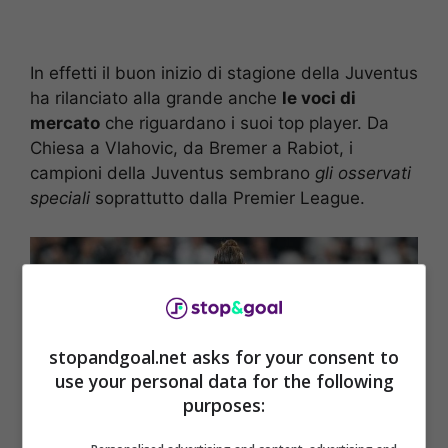
In effetti il buon inizio di stagione della Juventus
ha rilanciato alla grande anche
le voci di
mercato
che riguardano i suoi top player. Da
Chiesa a Vlahovic, da Bremer a Rabiot, i
campioni della Juventus sembrano
gli osservati
speciali
soprattutto dalla Premier League.
stopandgoal.net asks for your consent to
use your personal data for the following
purposes: