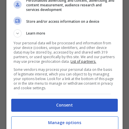
Personalised advertising and content, advertising and
content measurement, audience research and
services development
Adrien Rabiot, rischio addio? (Foto ANSA) stopandgoal.net
Store and/or access information on a device
In queste ore si stanno facendo sempre più
Learn more
insistenti le voci riguardanti un concreto
Your personal data will be processed and information from
interesse da parte di un paio di club inglesi per
your device (cookies, unique identifiers, and other device
data) may be stored by, accessed by and shared with 319
il centrocampista francese
Adrien Rabiot
.
partners, or used specifically by this site. We and our partners
Proprio il centrocampista transalpino è il profilo
may use precise geolocation data.
List of partners.
più a rischio tra i top player bianconeri, dal
Some vendors may process your personal data on the basis
of legitimate interest, which you can object to by managing
momento che
il suo contratto scadrà il 30
your options below. Look for a link at the bottom of this page
giugno 2024.
Pertanto la situazione
or in the site menu to manage or withdraw consent in privacy
and cookie settings.
contrattuale di Rabiot è quella che per prima
dovrà essere trattata in casa bianconera.
Consent
Il direttore tecnico bianconero, Cristiano
Giuntoli, si sarebbe già attivato con
Veronique
Manage options
Rabiot, madre ed agente del calciatore
, per