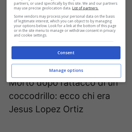
partners, or used specifically by this site. We and our partners
may use precise geolocation data.
List of partners.
Some vendors may process your personal data on the basis
of legitimate interest, which you can object to by managing
your options below. Look for a link at the bottom of this page
or in the site menu to manage or withdraw consent in privacy
and cookie settings.
Consent
Lutto in Costa Rica – Stopandgoal (ANSA foto)
Manage options
Morto dopo l’attacco di un
coccodrillo: ecco chi era
Jesus Lopez Ortiz