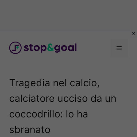
Vai
al
Menu
contenuto
Tragedia nel calcio,
calciatore ucciso da un
coccodrillo: lo ha
sbranato