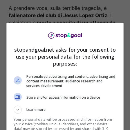
A prendere voce, sulla terribile tragedia, è
l’allenatore del club di Jesus Lopez Ortiz
. Il
calciatore è
morto a seguito di un attacco da
parte di un coccodrillo
e il tecnico Luis
Montes
ne ha parlato così, pubblicamente, alla stampa:
“È stata una decisione completamente sbagliata
stopandgoal.net asks for your consent to
quella di rinfrescarsi al fiume, è una tragedia.
use your personal data for the following
Parliamo di un calciatore esemplare, nel campo
purposes:
e fuori. Pronto a dare sempre una mano,
educato, calmo. Fantastico per il talento in
Personalised advertising and content, advertising and
campo e nello spogliatoio, una leadership unica.
content measurement, audience research and
services development
Siamo scioccati, era un punto di riferimento per
il calcio qui. Una grave perdita per noi che lo
Store and/or access information on a device
conosciamo nel privato e per tutta la città”.
Learn more
Your personal data will be processed and information from
your device (cookies, unique identifiers, and other device
data) may be stored by, accessed by and shared with 319