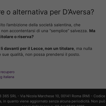
e o alternativa per D’Aversa?
lto l’ambizione della società salentina, che
i non accontentarsi di una “semplice” salvezza.
Ma
itolare o riserva?
 lì davanti per il Lecce, non un titolare
, ma nulla
e sue qualità, non possa prendersi il posto.
i recupero
g italiana
B 365 SRL - Via Nicola Marchese 10, 00141 Roma (RM) - Codice F
a, in quanto viene aggiornato senza alcuna periodicità. Non può 