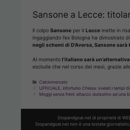
Sansone a Lecce: titolar
Il colpo
Sansone
per il
Lecce
mette in risa
ingaggiando l’ex Bologna ha dimostrato d
negli schemi di D’Aversa, Sansone sarà t
Al momento
l’italiano sarà un’alternativa
esclude che nel corso dei mesi, grazie all
Categorie
Calciomercato
UFFICIALE, infortunio Chiesa: svelati i tempi d
Moggi senza freni: attacco durissimo ad una bi
Stopandgoal.net di proprietà di WE
Stopandgoal.net non è una testata giornalistic