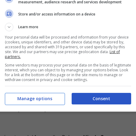
measurement, audience research and services development
Store and/or access information on a device
i con un’operazione a sorpresa sono stati i
Learn more
 meglio dai
parametri zero
per rinforzare il proprio
 innesto già era abbastanza valido di suo,
Your personal data will be processed and information from your device
(cookies, unique identifiers, and other device data) may be stored by,
e
che in
Serie A
, data la sua tecnica e la sua
accessed by and shared with 319 partners, or used specifically by this
i fare la differenza.
site. We and our partners may use precise geolocation data.
List of
partners.
Some vendors may process your personal data on the basis of legitimate
tesso club tramite un
comunicato
sui proprio
interest, which you can object to by managing your options below. Look
 Sansone diventerà un nuovo giocatore del
for a link at the bottom of this page or in the site menu to manage or
withdraw consent in privacy and cookie settings.
resa in entrata dei salentini, desiderosi di iniziare
ce salvezza.
Manage options
Consent
ne: prima però le visite