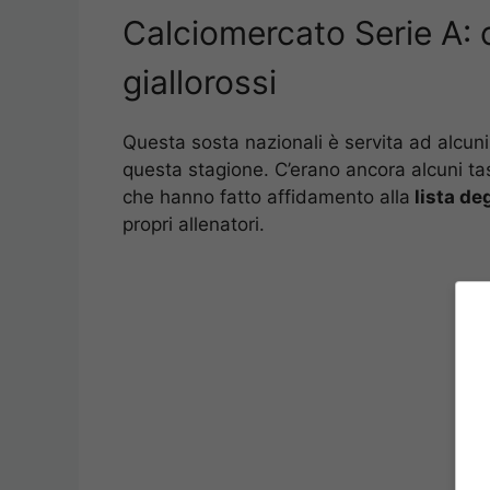
Calciomercato Serie A: 
giallorossi
Questa sosta nazionali è servita ad alcun
questa stagione. C’erano ancora alcuni ta
che hanno fatto affidamento alla
lista deg
propri allenatori.