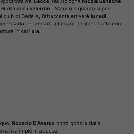
 giocatore del
Lecce
, l’ex Bologna
Nicola Sansone
i rito con i salentini
. Stando a quanto si può
club di Serie A, l’attaccante arriverà
lunedì
 necessario per andare a firmare poi il contratto con
ntura in carriera.
nque,
Roberto D’Aversa
potrà godere dalla
rnativa in più in attacco.