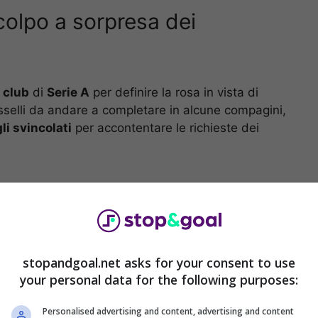
colpo a sorpresa dei
i
club
di
Serie A
per definire la rosa in vista di
sselli da andare a completare in alcune compagini,
li svincolati
per accontentare le richieste dei
stopandgoal.net asks for your consent to use
your personal data for the following purposes:
Personalised advertising and content, advertising and content